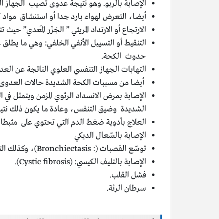
الإصابة بالربو. وهو نتيجة عدوى تصيب الجهاز ال
أيضا، التعرض لهواء بارد جدا أو استنشاق مواد ك
الارتجاع أو الارتداد المريئي ” الجَزْر المَعدي”
حدوث الكحة.
التهابات الجهاز التنفسي العلوي الناتجة عن العدوى 
أيضا من مسببات الكحة الشديدة حالات العدوى ال
الإصابة بمرض الانسداد الرئوي المزمن ويتمثل في ا
الشديدة وضيق التنفس، وعادة ما يكون ذلك نتيج
العلاج بأدوية ضغط الدم التي تحتوي على مثبطات إنزيم (ACE)المحوّل 
الإصابة بالسّعال الديكي
توسّع القصبات (: Bronchiectasis)، وكذلك التهاب القصيبات الهوائية.
الإصابة بالتليف الكيسي: (Cystic fibrosis).
فشل القلب.
سرطان الرئة.