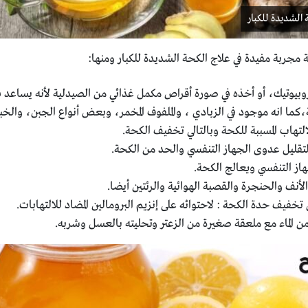
 الشديدة للكبار
مجربة مفيدة في علاج الكحة الشديدة للكبار ومنها:
وبيوتيك، أو أخذه في صورة أقراص مكمل غذائي من الصيدلية لأنه يساعد في ا
،كما انه موجود في الزبادي ، والملفوف المخمر، وبعض أنواع الجبن، والخ
لتهاب المسببة للكحة وبالتالي تخفيف الكحة.
 لتقليل عدوى الجهاز التنفسي والحد من الكحة.
از التنفسي ويعالج الكحة.
نف والحنجرة والقصبة الهوائية والرئتين أيضا.
خفيف حدة الكحة : لاحتوائه على إنزيم البرومالين المضاد للالتهابات.