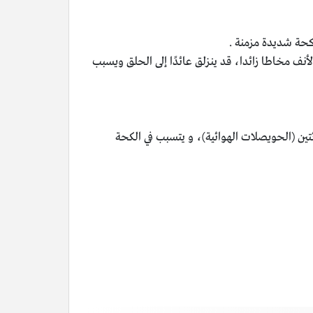
 كحة شديدة مزمنة .
ا يطلق عليه الأطباء متلازمة سعال مجرى الهواء العلوي (UACS)، وهي أن يفرز الأنف مخاطا زائدا، قد ينزلق عائدًا إلى الحلق ويسبب
رئتين (الحويصلات الهوائية)، و يتسبب في الكحة