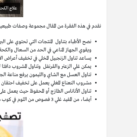
علاج الكحة
نقدم في هذه الفقرة من المقال مجموعة وصفات طبيعية 
نصح الأطباء بتناول المنتجات التي تحتوي على البر
ويقوي الجهاز المناعي في الحد من السعال والكحة
يساعد تناول الزنجبيل المخلي في تخفيف أعراض الا
يمكن غلي الزعتر والقرنفل وتناول المشروب دافئا
تناول العسل مع الشاي والليمون يرفع مناعة الجه
مشروب النعناع المغلي يعمل على تخفيف احتقان الأ
تناول الأناناس الطازج أو المحفوظ حيث يعمل على ت
أيضا، من المفيد غلي 3 فصوص من الثوم في كوب من الماء مع ملعقة صغيرة من الزعتر وتحليته بالعسل وشربه.