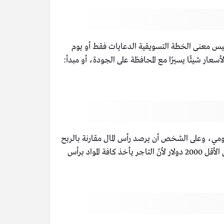
يس معنى الخطة التسويقية الدعايات فقط أو يوم
ار شيئًا يسيرًا مع المحافظة على الجودة، أو مبدأ:
ومي، وعلى الشخص أن يرصد رأس المال مقارنة بالربح
الذي يأتي عليه، بمعنى آخر إن كان الشخص وضع رأس مال على سبيل المثال ما يُقارب الـ 1000 دولار فإنّ الربح يجب أن يكون على الأقل 2000 دولار لأنّ التاجر يأخذ كافة المواد برأس