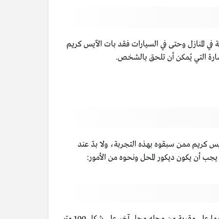
ة في المنازل وحتى في السيارات فقد بات الآيس كريم
خسارة التي يُمكن أن تلحق بالشخص.
س كريم ممن سبقوه بهذه التجربة، ولا بدّ عند
ب أن يكون ديكور المحل ونحوه من الأمور:
عند العزم على فتح محل آيس كريم لا بدّ من النظر إلى موقع المحل التجاري الذي سيتم اختياره مثل أن يكون في منطقة لا يوجد فيها على مقربة من محله محل آخر على شكل 100 متر