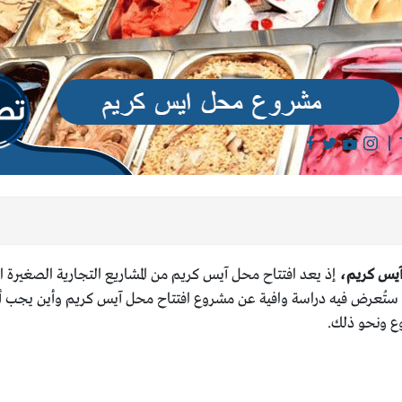
آيس كريم،
إذ يعد افتتاح محل آيس كريم من المشاريع التجارية الصغيرة ا
ال ستُعرض فيه دراسة وافية عن مشروع افتتاح محل آيس كريم وأين يجب أن
وع ونحو ذلك.