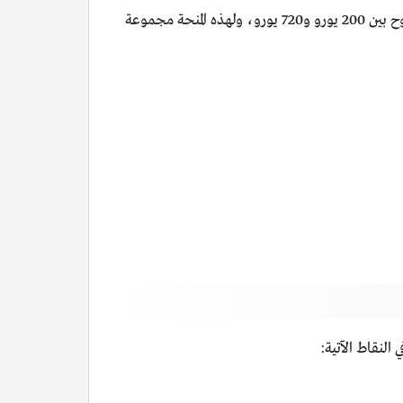
تُعدّ منحة جامعة هامبورغ من بين أشهر المنح التي يتم منحها للطلاب في ألمانيا لدراسة الطب، وتقدم هذه المنحة تمويلًا شهريًا يتراوح بين 200 يورو و720 يورو، ولهذه المنحة مجموعة
النقاط الآتية: