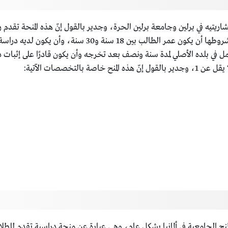
شاريتيه في برلين وجامعة برلين الحرة، وجدير بالقول إنّ هذه المنحة تقدم
الجامعة ورسوم وتكاليف السفر إلى ألمانيا أيضًا، وأبرز شروطها أ
ل في بلده الأصلي لمدة سنة ونصف بعد تخرجه وأن يكون قادرًا على إثبات 
التخصصات الآتية:
منح الجامعية في ألمانيا بشكل عام، وهي عبارة عن منحة دراسية تقدم للط