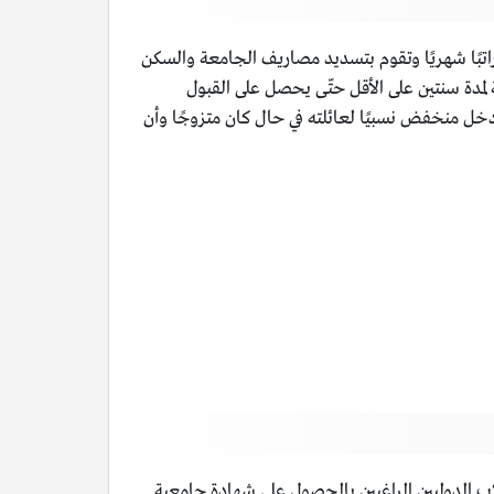
 راتبًا شهريًا وتقوم بتسديد مصاريف الجامعة والسكن
ن يكون عمر الطالب بين 18 سنة و30 سنة، وأن يكون لديه دراسة لمدة سنتين على الأقل حتّى يحصل على القبول
دخل منخفض نسبيًا لعائلته في حال كان متزوجًا وأن
لاب الدوليين الراغبين بالحصول على شهادة جامعية