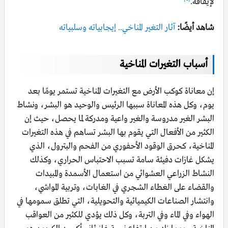
لإيقافه.
شاهد أيضًا:
آثار التغير المناخي.. إيجابياته وسلبياته
أسباب التغيرات المناخية
إن معاناة كوكب الأرض مع التغيرات المناخية تستمر يومًا بعد
يوم، وكل هذه المعاناة سببها الرئيس والوحيد هو البشر، ونشاط
البشر الغير مدروسة والغير واعية ومدركة لما يحصل، حيث إن
الكثير من الأفعال التي يقوم بها البشر تساهم في هذه التغيرات
المناخية، كحرق الوقود الأحفوري من الفحم والبترول، الذي
يشكل غازات دفيئة سامة تسبب الاحتباس الحراري، وكذلك
النشاط الزراعي العشوائي من استعمال الأسمدة والمبيدات
والقضاء على الغطاء الشجري في الغابات، وتربية المواشي،
وانتشار الصناعات الكيميائية والتحويلية، التي تطلق سمومها في
الهواء وفي الماء وفي التربة، وكل ذلك يؤدي للكثير من العواقب