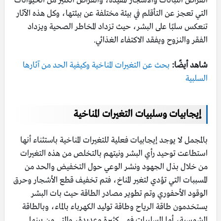
انقراض النباتات والأشجار المفيدة، وانقراض الكثير من الحيوانات
التي تعجز عن التأقلم في بيئة مختلفة عن بيئتها، وكل هذه الآثار
تنعكس سلبًا على البشر، حيث تزداد المخاطر الصحية ويزداد
الفقر والنزوح ويفقد الاكتفاء الغذائي.
شاهد أيضًا:
بحث عن التغيرات المناخية وكيفية الحد من آثارها
السلبية
إيجابيات وسلبيات التغيرات المناخية
بالمجمل لا يوجد إيجابيات فعلية للتغيرات المناخية باستثناء أنها
استطاعت توحيد رأي البشر ونيتهم بالتخلص من هذه التغيرات
من خلال بذل الجهود ونشر الوعي حول التخفيض والحد من
المسببات التي تؤدي لتغير المناخ، فتم تخفيف قطع الأشجار وحرق
الوقود الأحفوري وتم تطوير مصادر الطاقة حيث بات البشر
يستخدمون طاقة الرياح وطاقة توليد الكهرباء بالماء، وبالطاقة
الشمسية، أما السلبيات فهي كثيرة وعديدة، والتي من بينها