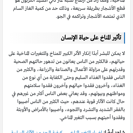
المناخية، ومما زاد من ارتفاع نسبة غاز ثاني أكسيد الكربون هو
قطع الأشجار بطريقة سريعة، وذلك حد من كمية الغاز السام
الذي تمتصه الأشجار وتراكمه في الجو.
تأثير المناخ على حياة الإنسان
لا يمكن للبشر أبدًا إنكار الأثر الكبير للمناخ وللتغيرات المناخية على
حياتهم، فالكثير من الناس يعانون من تدهور حالتهم الصحية
وقدرتهم على مزاولة الأعمال والصناعة والزراعة، والكثير من
الناس فقدوا الغذاء السليم وحتى الكفاية من أي نوع من
الغذاء، وآخرون فقدوا حياتهم وآخرون فقدوا سلامتهم
ومواطنهم وبيوتهم، وقد يعاني بعض الناس أكثر من غيرهم في
حال كانت الآثار قوية عندهم، حيث الكثير من الناس أصيبوا
بالفقر الشديد والتشرد واللجوء، وأصيبوا بالأمراض والأوبئة
وفقدوا أحبتهم بسبب التغير المناخي.
شاهد أيضًا:
اضرار التغير المناخي .. كيفية الحد من الآثار السلبية