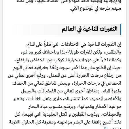
والإيجابية وكيفية الحد منها وحتى القضاء عليها، وكل ذلك
سيتم طرحه في الموضوع الآتي.
التغيرات المناخية في العالم
إن التغيرات المناخية هي الاختلافات التي تطرأ على المناخ
والطقس، ولكن لفترات طويلة جدًا وباختلاف كبير ودائم،
وكذلك تطرأ على درجات حرارة الكوكب بين انخفاض وارتفاع،
حيث إن المطلع على هذا الأمر سيجد رقعًا جغرافية تعاني اليوم
من ارتفاع درجات الحرارة أعلى من المعدل، ورقع أخرى تعاني من
انخفاض في درجات الحرارة، وبعض المناطق تعاني من الجفاف
وندرة المياه، ومناطق أخرى تعاني من الفيضانات والسيول
والأعاصير المدمرة، كما تنتشر الصحارى وتقل الغابات، وتتغير
مواعيد الأمطار وكمياتها، ويرتفع منسوب مياه البحار
والمحيطات، ويذوب القطبين والكتل الجليدية التي فيهما، كل
ذلك أصبح واقعًا على البشر مواجهته ومعرفة كل الحلول اللازمة
[1]