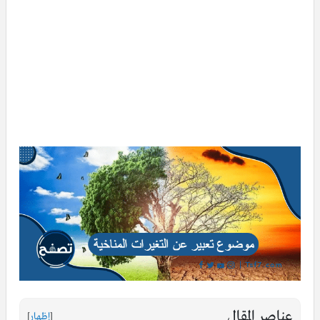
عناصر المقال
[
إظهار
]