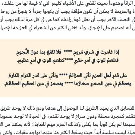
تزاناً وهدوءاً بحيث تقضي على الأشياء كلهم التي لا قيمة لها من عقلك، 
دة والعزيمة لا يمكن أن تكون مؤقتة يجب أن يكونوا جزءاً لا يتجزأ من روح
ً في النصف الآخر يجب أن تظل قوة إرادتك كما هي في كل مرة لذلك يجب
صميم على الإنجاز، وقد تغنى الكثير من الشعراء في العزيمة الإصرار، 
إذا غامرتَ في شرفٍ مَرومٍ **** فلا تقنعْ بما دونَ النُّجومِ
فطعمُ الموتِ في أمرٍ حقيرٍ ****كطعمِ الموتِ في أمرٍ عظيمِ.
على قدرِ أهلِ العزمِ تأتي العزائمُ **** وتأتي على قدرِ الكرامِ المكارمُ
وتعظمُ في عينِ الصغيرِ صغارُها **** وتصغرُ في عينِ العظيمِ العظائمُ.
 المتسابق الذي يمهد الطريق لنا للوصول إلى هدفنا ومع ذلك لا يوجد طريق
دم كمجرد محطة ودون صراع لا يوجد تقدم، في الحياة لا توجد صعوبة لا
يمنا لم يكن قوياً بما يكفي وكذلك العزم مهم للغاية؛ لأنه يمكننا من ال
الحياة ليست سلسة أبداً حيث يسقط الكثير منا عندما نواجه عقبات، ولكن ب