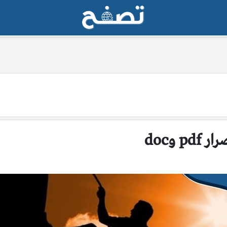
 وdoc