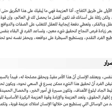
ولى على طريق الكفاح، أمّا العزيمة فهي ما يُبقيكَ على هذا الطّريق حتى ال
، ولكن ركلة على أسنانك قد تكون أفضل ما يحصل لك في العالم، وإن قوة ا
ل وبالفكر، وتعطي دفعة إيجابية للعقل للتغلب على الصفات والدوافع الس
هر زيادة فرص النجاح لتحقيق شيء معين، وتساعد الفرد في البقاء بنفس
تطيع الفرد التقدم، ويستطيع السيطرة على دوافعه، ويحفز نفسه نحو تح
رار
 النفس، ويعتقد الإنسان أنّ هذا الأمر مفيدٌ ويحقق مصلحة له، فيبدأ بال
يقن الفرد أنّ تحقيق هذا الشيء ممكن يسرع في السعي نحوه، ويكون تح
يط الجاد لبلوغ الأهداف، وتكون مسيرة في أمور الخير، والخصال الحميدة،
ظهار الحقوق، وتعد العزيمة والإرادة وقوة العزيمة الركيزة الأساسية ل
د من الوسائل التي يستطيع من خلالها الإنسان امتلاك عزيمة قوية، وتكمن