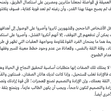
عميقة في المواصلة تجعلنا مثابرين ومصرين على استكمال الطريق، وتمنحنا 
 لم يصبح مهمًا بهذا القدر، وأن رغبته لم تعد قوية كفاية، فسوف يتلا
كل الأشخاص الناجحين والمشهورين ثابروا وأصروا على الوصول إلى أهدافهم
ت يمكن أن تدفعهم إلى التوقف، إلا أنهم أنكروا الفشل، وأصروا على استك
مة هما ما يمنحان الفرد القوة لمقاومة ومواجهة العقبات التي تظهر في طر
، وقلة الثقة بالنفس، والمعاناة من عدم وجود خطط معينة للسير وفقها،
نعدام الطموح.
 لا يمتلك تلك الصفات إنها متطلبات أساسية لتحقيق النجاح في الحياة وهي
 فالإرادة تغلب المستحيل، وإذا كانت لديك هاتان الصفتان، فستكون واثقاً 
 الثقة بعملك، وإن الإرادة والتصميم تصنع المعجزات؛ لأن قوة إرادتك و
الإرادة والتصميم لتكون ناجحاً، ويجب أن يكون الطالب عازماً، ويتمتع بث
خرى أيضاً.