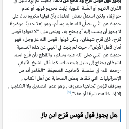
يجوز قول قوسُ قُزَح ولا مانع من ذلك
، بحيث لَمْ يَرِد دليل في
القرآن الكريم أو السُّنة النّبوية يُثبت تحريم قولِها أو عدَم
جَوازِهَا، ولكِن استدلَّ بعض العلماء بأنّ قولها مكروه بناءً على
حديث عن النَّبي -صلَّى الله عليه وسلَّم- وهو يُعدّ حديثًا موضوعًا
لا يجوز أن ينسب إليه أو يحتج به، وينص على: “لا تقولوا قوس
قزح، فإن قزح شيطان، ولكن قولوا: قوس الله عز وجل، فهو
أمان لأهل الأرض”، حيث لم يثبت في النهي عن هذه التسمية
حديث عن النبي صلى الله عليه وسلم، والقطع بأن قُزَح اسم
لشيطان يحتاج إلى دليل يثبت ذلك، كما قال الشيخ الألباني
-رحمه الله- في سلسلة الأحاديث الضعيفة: “الظاهر أنه من
الإسرائيليات التي تلقاها بعض الصحابة عن أهل الكتاب ,
وموقف المؤمن تجاهها معروف , وهو عدم التصديق ولا التكذيب ,
[3]
إلا إذا خالفت شرعًا أو عقلا”.
هل يجوز قول قوس قزح ابن باز