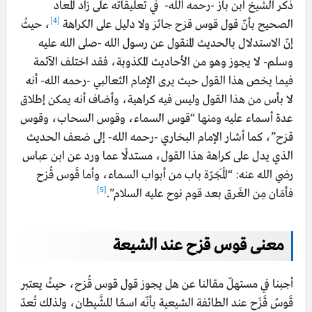
ذكر الشيخ ابن باز -رحمه الله- في تعليقاته على زاد المعاد
[4]
الصحيح بأنّ قول قوس قزح جائز ولا دليل على الكراهة
، حيثُ
إنّ الاستدلال بالحديث المنقول عن رسول الله -صلى الله عليه
وسلم- لا يجوز وهو من الأحاديث المكذوبة، فقد اختلف الآئمة
فيما يخص هذا القول حيث يرى الإمام الثعالبي -رحمه الله- أنه
لا بأس من هذا القول وليس فيه كراهية، وأضاف أنه يمكن إطلاق
عدة أسماء عليه ومنها “قوس السماء، وقوس السحاب، وقوس
قزح”، كما أشار الإمام البخاري -رحمه الله- إلى ضعف الحديث
الذي يدل على كراهة هذا القول، مستدلًا عما ورد عن ابن عباس
رضي الله عنه: “الْمَجَرّة باب من أبواب السماء، وأما قَوس قُزح
[5]
فأمَان مِن الغَرق بعد قوم نوح عليه السلام”.
معنى قوس قزح عند الشيعة
أجبنا في مستهلّ مقالنا عن هل يجوز قول قوس قُزح، حيثُ يعتبر
قَوسُ قَزَح عند الطائفة الشيعية بأنّه اسمًا للشَّيطان، ولذلك تُعدّ