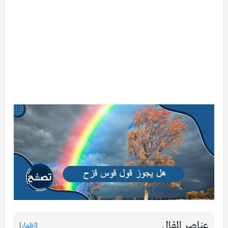
عناصر المقال
[
إظهار
]