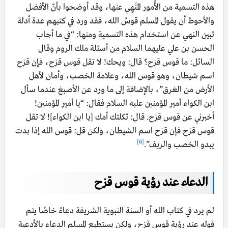
هذه التسمية من الأُمور المَنهِي عنها، وقد أوضحوا بأنّ الأفضل
والأحوط أن يقول المسلم قوسُ الله، فقد ورد في كتبهم عدة أدلة
تبين النهي عن استخدام هذه التسمية ومنها: “في ما أجاب
الحسن بن
علي عليهما السلام
من أسئلة ملك الروم وقال
السائل: ما قوس قزح؟ قال: ويحك! لا تقل قوس قزح، فإن قزح
اسم شيطان، وهو قوس الله، وعلامة الخصب، وأمان لأهل
الأرض من الغرق”، بالإضافة إلى ما ورد عن الأصبغ عندما سأل
ابن الكواء
أمير المؤمنين عليه السلام
فقال: “يا أمير المؤمنين!
أخبرني عن قوس قزح. قال: ثكلتك أمك [يا ابن الكواء]! لا تقل
قوس قزح فإن قزح اسم الشيطان، ولكن قل: قوس الله إذا بدت
[6]
يبدو الخصب والريف”.
الدعاء عند رؤية
قوس قزح
لم يرد في كتاب الله أو السنة النبوية الشريفة دعاءً خاصًا يتم
قوله عند رؤية قوس قزح، ولكن يستطيع المسلم الدعاء بالأدعية