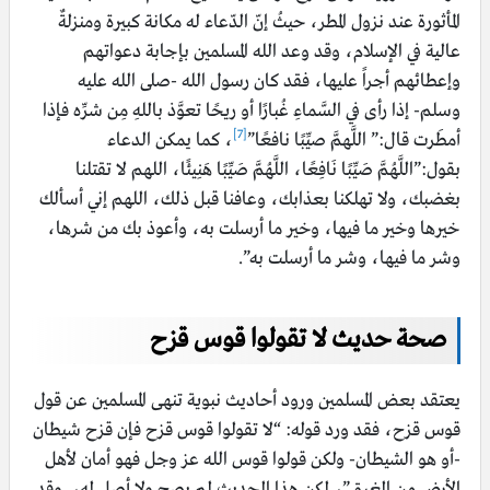
المأثورة عند نزول المطر، حيثُ إنّ الدّعاء له مكانة كبيرة ومنزلةٌ
عالية في الإسلام، وقد وعد الله المسلمين بإجابة دعواتهم
وإعطائهم أجراً عليها، فقد كان رسول الله -صلى الله عليه
وسلم- إذا رأى في السَّماءِ غُبارًا أو ريحًا تعوَّذ باللهِ مِن شرِّه فإذا
[7]
أمطَرت قال:” اللَّهمَّ صيِّبًا نافعًا”
، كما يمكن الدعاء
بقول:”اللَّهُمَّ صَيِّبًا نَافِعًا، اللَّهُمَّ صَيِّبًا هَنِيئًا، اللهم لا تقتلنا
بغضبك، ولا تهلكنا بعذابك، وعافنا قبل ذلك، اللهم إني أسألك
خيرها وخير ما فيها، وخير ما أرسلت به، ‏وأعوذ‎ ‎بك من شرها،
وشر ما فيها، وشر ما أرسلت به”.
صحة حديث لا تقولوا قوس قزح
يعتقد بعض المسلمين ورود أحاديث نبوية تنهى المسلمين عن قول
قوس قزح، فقد ورد قوله: “لا تقولوا قوس قزح فإن قزح شيطان
-أو هو الشيطان- ولكن قولوا قوس الله عز وجل فهو أمان لأهل
الأرض من الغرق”، لكن هذا الحديث لم يصح ولا أصل له، وقد