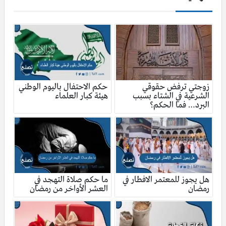
زوجتي ترفض حقوقي
حكم الاحتفال باليوم الوطني
الشرعية في الشتاء بسبب
هيئة كبار العلماء
البرد… فما الحكم؟
هل يجوز للمعتمر الافطار في
ما حكم صلاة التهجد في
رمضان
العشر الأواخر من رمضان