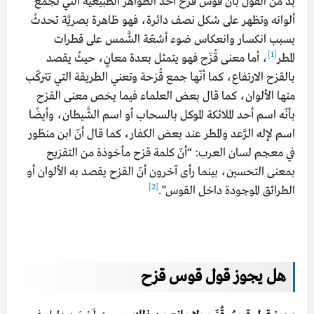
بدّ من القول بأنّ قوسُ قُزَح أحد الظواهر الطبيعية التي تجمع
ألوانه وتظهر على شكل نصف دائرة، فهو ظاهرة بصريَّة تحدثُ
بسبب انكسار وانعكاس ضوء أشعّة الشَّمس على قطرات
[1]
المطر
، أما معنى قُزَح فهو يتمثل بعدة معانٍ، حيثُ يقصد
بالقزح الارتفاع، كما أنّها جمع قُزحة وتعني الطريقة التي تتركّب
منها الألوان، كما قال بعض العلماء فيما يخص معنى القزح
بأنّه اسم أحد الملائكة الموكل بالسحاب أو اسم الشَّيطان، وأيضًا
اسم لإله الرَّعد والمطر عند بعض الكفار، كما قال أنّ ابن منظور
في معجم لسان العرب: “أنّ كلمة قزح مأخوذة من التقزيح
بمعنى التحسين، بينما رأى آخرون أنّ القزح يقصد به الألوان أو
[2]
الطرائق الموجودة داخل القوس”.
هل يجوز قول قوس قزح