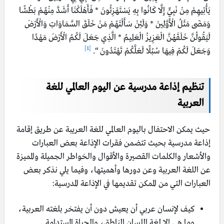
يَأْتِيهِمْ مِنْ نَبِيٍّ إِلَّا كَانُوا بِهِ يَسْتَهْزِئُونَ * فَأَهْلَكْنَا أَشَدَّ مِنْهُمْ بَطْشًا
وَمَضَى مَثَلُ الْأَوَّلِينَ * وَلَئِنْ سَأَلْتَهُمْ مَنْ خَلَقَ السَّمَاوَاتِ وَالْأَرْضَ
لَيَقُولُنَّ خَلَقَهُنَّ الْعَزِيزُ الْعَلِيمُ * الَّذِي جَعَلَ لَكُمُ الْأَرْضَ مَهْدًا
[1]
وَجَعَلَ لَكُمْ فِيهَا سُبُلًا لَعَلَّكُمْ تَهْتَدُونَ “.
تنظيم إذاعة مدرسية عن اليوم العالمي للغة
العربية
حيث يمكن الاحتفال باليوم العالمي للغة العريبة عن طريق إقامة
إذاعة مدرسية بحيث تتضمن فقرات الإذاعة بعض العبارات
والأشعار والكلمات القصيرة والأقوال والخواطر الجميلة والمميزة
عن اللغة العربية وعن دورها وأهميتها، وفيما يلي نذكر بعض
العبارات التي من الممكن تقديمها في الإذاعة المدرسية:
كيف لإنسان عربي أن يعيش دون أن يفتخر بلغته العربية،
وما هي إلا لغة اللسان الناطق، والحياة المستدامة.