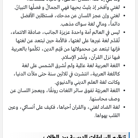
لغتي وأفخر إذ بليتُ بحبِها فهي الجمالُ و فصلُها التبيانُ.
لغتي وإن عجز اللسان عن مدحك، فستظلين الأفضل
دائماً، ومالي لغة سواك مذهب.
ليس في العالم أمة واحدة عزيزة الجانب، صادقة الانتماء،
تُقدّم لغة غيرها على لغتها، فالأمة حين تبتعد عن لغتها
فإنها تبتعد عن محمولاتها من قيّم الدين، تكلّموا بالعربية
فبها نزل القرآن، ونُشر الإسلام.
اللغة العربية لغة عالمية ولم تُشرق الشمس على لغة
كاللغة العربية، انتشرت في ثلاثين سنة حتى ملأت الدنيا،
وكانت لغة العلم الديني والدنيوي.
اللغة العربيّة تفوق سائر اللغات رونقًا، ويعجز اللسان عن
وصف محاسنها.
لغة الضاد لغتي، والقران أحياها، فكيف على أنساكي، وعين
القلب يهواها.
تنظيم المسابقات المدرسية بين الطلاب