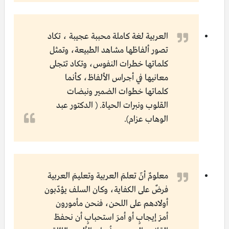
العربية لغة كاملة محببة عجيبة ، تكاد
تصور ألفاظها مشاهد الطبيعة، وتمثل
كلماتها خطرات النفوس، وتكاد تتجلى
معانيها في أجراس الألفاظ، كأنما
كلماتها خطوات الضمير ونبضات
القلوب ونبرات الحياة. ( الدكتور عبد
الوهاب عزام).
معلومٌ أنّ تعلمَ العربية وتعليمَ العربية
فرضٌ على الكفاية، وكان السلف يؤدّبون
أولادهم على اللحن، فنحن مأمورون
أمرَ إيجابٍ أو أمرَ استحبابٍ أن نحفظ