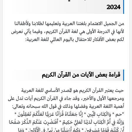
2024
من الجميل الاهتمام بلغتنا العربية وتعليمها لطلابنا ولأطفالنا
لأنها في الدرجة الأولى هي لغة القرآن الكريم، وفيما يآتي نعرض
لكم بعض الأفكار للاحتفال باليوم العالمي للغة العربية:
قراءة بعض الآيات من القرآن الكريم
حيث يعتبر القرآن الكريم هو المصدر الأساسي للغة العربية
ومرجعها الأول والأخير، وقد جاء في القرآن الكريم آيات تدل على
أهمية اللغة العربية وفضلها وذلك في قول الله سبحانه وتعالى:
“حم * وَالْكِتَابِ الْمُبِينِ * إِنَّا جَعَلْنَاهُ قُرْآنًا عَرَبِيًّا لَعَلَّكُمْ تَعْقِلُونَ *
وَإِنَّهُ فِي أُمِّ الْكِتَابِ لَدَيْنَا لَعَلِيٌّ حَكِيمٌ * أَفَنَضْرِبُ عَنْكُمُ الذِّكْرَ صَفْحًا
أَنْ كُنْتُمْ قَوْمًا مُسْرِفِينَ * وَكَمْ أَرْسَلْنَا مِنْ نَبِيٍّ فِي الْأَوَّلِينَ * وَمَا