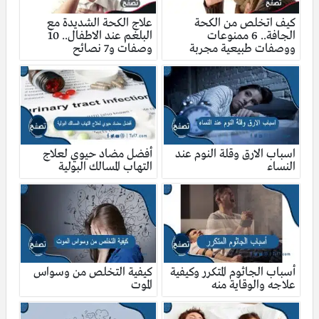
كيف اتخلص من الكحة
علاج الكحة الشديدة مع
الجافة.. 6 ممنوعات
البلغم عند الاطفال.. 10
ووصفات طبيعية مجربة
وصفات و7 نصائح
اسباب الارق وقلة النوم عند
أفضل مضاد حيوي لعلاج
النساء
التهاب المسالك البولية
أسباب الجاثوم المتكرر وكيفية
كيفية التخلص من وسواس
علاجه والوقاية منه
الموت