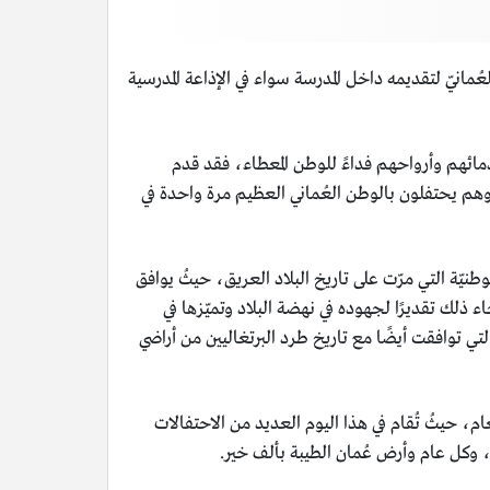
مانيّ لتقديمه داخل المدرسة سواء في الإذاعة المدرسية
دمائهم وأرواحهم فداءً للوطن المعطاء، فقد قدم
وهم يحتفلون بالوطن العُماني العظيم مرة واحدة في
يّة التي مرّت على تاريخ البلاد العريق، حيثُ يوافق
لك تقديرًا لجهوده في نهضة البلاد وتميّزها في
ان ذكرى اليوم الوطني، والتي توافقت أيضًا مع تاريخ طرد البرتغاليين من أراضي
ام، حيثُ تُقام في هذا اليوم العديد من الاحتفالات
ن، وكل عام وأرض عُمان الطيبة بألف خير.