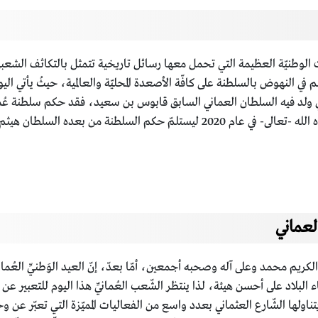
ُناسبات الوطنيّة العظيمة التي تحمل معها رسائل تاريخية تتمثل بالتكاثف الش
 النهوض بالسلطنة على كافّة الأصعدة المحليّة والعالمية، حيثُ يأتي الي
ذي ولد فيه السلطان العماني السابق قابوس بن سعيد، فقد حكم سلطنة عُ
مصالح الشّعب العُماني، وبعد سنوات من العمل توفاه الله -تعالى- في عام 2020 ليس
لعماني
الكريم محمد وعلى آله وصحبه أجمعين، أمّا بعدّ، إنّ العيد الوَطنيِّ العُمانيّ 
البلاد على أحسن هيئة، لذا ينتظر الشّعب العُمانيِّ هذا اليوم للتعبير ع
ناولها الشّارع العثماني بعدد واسع من الفعاليات المميّزة التي تعبّر عن و