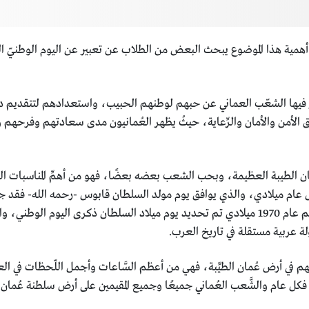
ن أهمية هذا الموضوع يبحث البعض من الطلاب عن تعبير عن اليوم الوطنيّ العُ
عبِّر فيها الشعّب العماني عن حبهم لوطنهم الحبيب، واستعدادهم لتتقديم 
الأمن والأمان والرِّعاية، حيثُ يظهر العُمانيون مدى سعادتهم وفرحهم 
ن الطيبة العظيمة، وبحب الشعب بعضه بعضًا، فهو من أهمِّ المناسبات الوطن
عام ميلادي، والذي يوافق يوم مولد السلطان قابوس -رحمه الله- فقد جاء ذ
مختلف القطاعات، ومع استلام السلطان قابوس للحكم عام 1970 ميلادي تم تحديد يوم ميلاد السلط
ة عربية مستقلة في تاريخ العرب.
شهم في أرض عُمان الطيِّبة، فهي من أعظم السَّاعات وأجمل اللّحظات في الع
ض، فكل عام والشَّعب العُماني جميعًا وجميع المقيمين على أرض سلطنة عُما