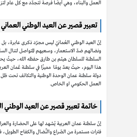
العمل والبناء، وهي أيضًا فرصة تتجدّد مع كل عام لتزيد م
تعبير قصير عن العيد الوطني العماني
إنّ العيد الوطني العُمانيّ ليس مجرّد ذكرى عابرة، بل ه
ونضالهم ضدّ الاستعمار، وسعيهم المتواصل لتنال السل
السلطنة للسلطان هيثم بن طارق حفظه الله، حيثُ يحتف
هذا اليوم، حيثُ يعدّ يومًا مميزًا في سلطنة عُمان العرب
دولة سلطنة عمان الوحدة الوطنية والتكاتف تحت ظل وقيا
العمل الحكومي او الخاص.
خاتمة تعبير قصير عن العيد الوطني ال
إنّ سلطنة عمان العربية يُشهد لها على الحضارة والعراق
فترات مستمرة من الصّراع والنِّضال والكفاح الطويل، فهذ