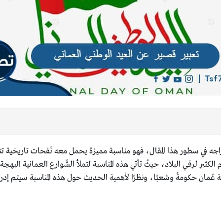
جه في سطور هذا المقال، فهو مناسبة مميزة يحمل معه نَفحات تاريخية تتم
ير لرقي البلاد، حيثُ تأتي هذه المناسبة لتملأ الشّوارع العمانية البهجة 
نة عُمان حكومةً وشعبًا، ونظرًا لأهمية الحديث حول هذه المناسبة سيتم إدر