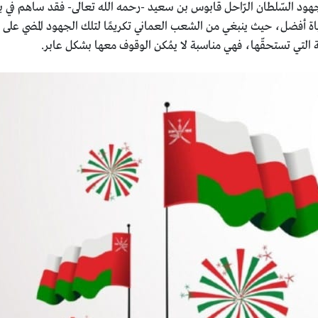
هود السّلطان الرّاحل قابوس بن سعيد -رحمه الله تعالى- فقد ساهم في بن
ياة أفضل، حيث ينبغي من الشعب العماني تكريمًا لتلك الجهود المضي على عه
سّامية التي تستحقّها، فهي مناسبة لا يمُكن الوقوف معها بشكل عابر.