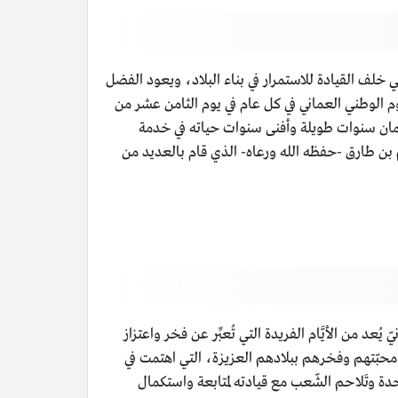
عبي خلف القيادة للاستمرار في بناء البلاد، ويعود الفضل
وم الوطني العماني في كل عام في يوم الثامن عشر من
مان سنوات طويلة وأفنى سنوات حياته في خدمة
تلمّ حكم السلطنة من بعده السلطان هيثم بن طارق -حفظه الله ورعاه- الذي قام بالعديد من
يُعد من الأيَّام الفريدة التي تُعبِّر عن فخر واعتزاز
ن محبّتهم وفخرهم ببلادهم العزيزة، التي اهتمت في
حدة وتَلاحم الشّعب مع قيادته لمتابعة واستكمال