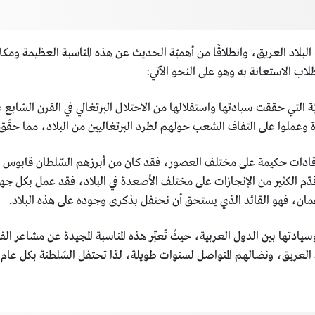
 البلاد العريق، وانطلاقًا من أهميّة الحديث عن هذه المناسبة العظيمة ومك
اب الاستعانة به وهو على النحو الآتي:
بيَّة التي حققت سيادتها واستقلالها من الاحتلال البرتغالي في القرن السّا
يدة وعملوا على التفاف الشعب حولهم لطرد البرتغاليين من البلاد، مما حقّق ل
دات حكيمة على مختلف العصور، فقد كان من أبرزهم السّلطان قابوس بن
 الكثير من الإنجازات على مختلف الأصعدة في البلاد، فقد عمل بكل جهد
عُمان، فهو القائد الذي يستحق أن نحتفل بذكرى وجوده على هذه البلاد.
سيادتها بين الدول العربية، حيثُ تُعبِّر هذه المناسبة المجيدة عن مشاعر الف
لأجداد العريق، ونضالهم المتواصل لسنوات طويلة، لذا تحتفل السّلطنة بكل عا