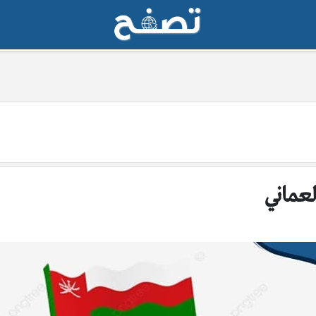
لعماني