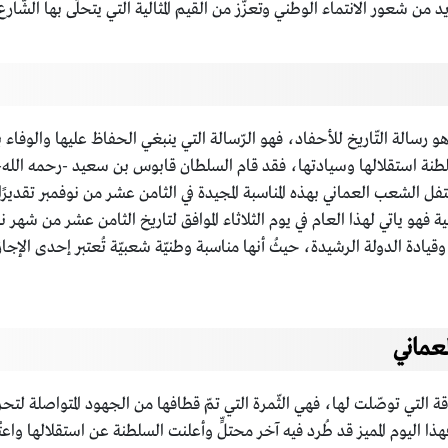
ن شعور الانتماء الوطني وتعزّز من القيم المثالية التي يتحلّى بها الشّارع 
و رسالة التّاريخ للأحفاد، فهو الرّسالة التي ينبغي الحفاظ عليها والوفاء
طنة استقلالها وسيادتها، فقد قام السلطان قابوس بن سعيد -رحمه الله- 
ل الشعب العماني بهذه المناسبة المجيدة في الثامن عشر من نوفمبر تقدي
ية فهو ياتي لهذا العام في يوم الثلاثاء الموافق لتاريخ الثامن عشر من شهر
دة الدولة الرشيدة، حيثُ أنها مناسبة وطنيّة شعبيّة تُعتبر إحدى الإجازا
عماني
ة التي توصّلت لها، فهي الثّمرة التي تمّ قطافها من الجهود المتواصلة لتحر
ا اليوم المميز قد طُرد فيه آخر محتلٍّ وأعلنت السلطنة عن استقلالها واعتُ