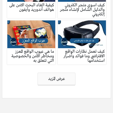
كيف اسوي متجر الكتروني
كيفية الغاء البحث الامن على
والدليل الشامل لإنشاء متجر
هواتف أندوريد وآيفون
إلكتروني
كيف تعمل نظارات الواقع
ما هي عيوب الواقع المعزز
الافتراضي وما فوائد وأضرار
ومخاطر الأمن والخصوصية
استخدامها
التي تتعلق به
تصفّح
عرض المزيد
المقالات