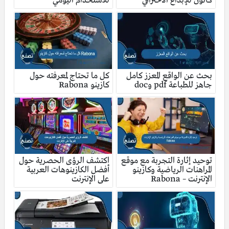
كانون للإبداع الاحترافي
للاستخدام اليومي
بحث عن الواقع المعزز كامل
كل ما تحتاج لمعرفته حول
جاهز للطباعة pdf وdoc
كازينو Rabona
توحيد إثارة التجربة مع موقع
اكتشف الرؤى الحصرية حول
المراهنات الرياضية وكازينو
أفضل الكازينوهات العربية
الإنترنت – Rabona
على الإنترنت