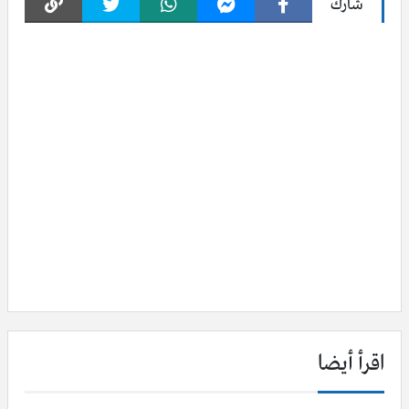
شارك
اقرأ أيضا