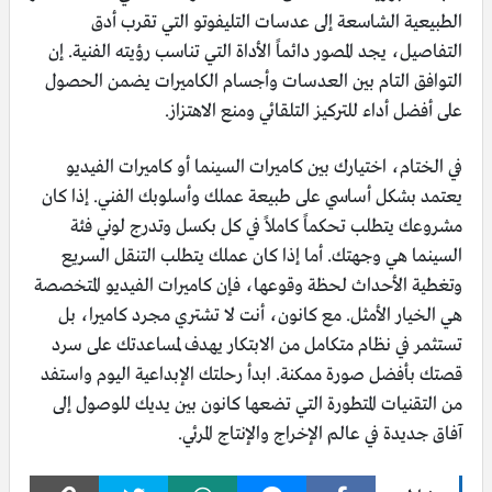
الطبيعية الشاسعة إلى عدسات التليفوتو التي تقرب أدق
التفاصيل، يجد المصور دائماً الأداة التي تناسب رؤيته الفنية. إن
التوافق التام بين العدسات وأجسام الكاميرات يضمن الحصول
على أفضل أداء للتركيز التلقائي ومنع الاهتزاز.
في الختام، اختيارك بين كاميرات السينما أو كاميرات الفيديو
يعتمد بشكل أساسي على طبيعة عملك وأسلوبك الفني. إذا كان
مشروعك يتطلب تحكماً كاملاً في كل بكسل وتدرج لوني فئة
السينما هي وجهتك. أما إذا كان عملك يتطلب التنقل السريع
وتغطية الأحداث لحظة وقوعها، فإن كاميرات الفيديو المتخصصة
هي الخيار الأمثل. مع كانون، أنت لا تشتري مجرد كاميرا، بل
تستثمر في نظام متكامل من الابتكار يهدف لمساعدتك على سرد
قصتك بأفضل صورة ممكنة. ابدأ رحلتك الإبداعية اليوم واستفد
من التقنيات المتطورة التي تضعها كانون بين يديك للوصول إلى
آفاق جديدة في عالم الإخراج والإنتاج المرئي.