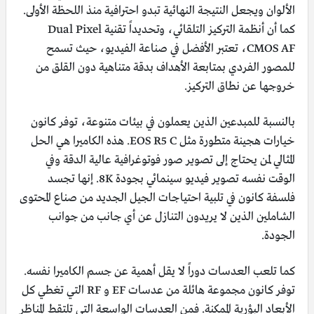
الألوان ويجعل النتيجة النهائية تبدو احترافية منذ اللحظة الأولى.
كما أن أنظمة التركيز التلقائي، وتحديداً تقنية Dual Pixel
CMOS AF، تعتبر الأفضل في صناعة الفيديو، حيث تسمح
للمصور الفردي بمتابعة الأهداف بدقة متناهية دون القلق من
خروجها عن نطاق التركيز.
بالنسبة للمبدعين الذين يعملون في بيئات متنوعة، توفر كانون
خيارات هجينة متطورة مثل EOS R5 C. هذه الكاميرا هي الحل
المثالي لمن يحتاج إلى تصوير صور فوتوغرافية عالية الدقة وفي
الوقت نفسه تصوير فيديو سينمائي بجودة 8K. إنها تجسد
فلسفة كانون في تلبية احتياجات الجيل الجديد من صناع المحتوى
الشاملين الذين لا يريدون التنازل عن أي جانب من جوانب
الجودة.
كما تلعب العدسات دوراً لا يقل أهمية عن جسم الكاميرا نفسه.
توفر كانون مجموعة هائلة من عدسات EF و RF التي تغطي كل
الأبعاد البؤرية الممكنة. فمن العدسات الواسعة التي تلتقط المناظر