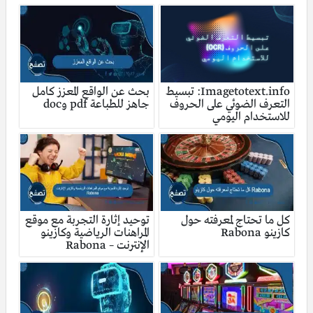
Imagetotext.info: تبسيط
بحث عن الواقع المعزز كامل
التعرف الضوئي على الحروف
جاهز للطباعة pdf وdoc
للاستخدام اليومي
كل ما تحتاج لمعرفته حول
توحيد إثارة التجربة مع موقع
كازينو Rabona
المراهنات الرياضية وكازينو
الإنترنت – Rabona