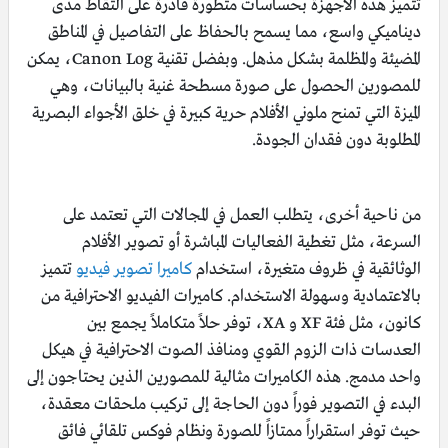
تتميز هذه الأجهزة بحساسات متطورة قادرة على التقاط مدى
ديناميكي واسع، مما يسمح بالحفاظ على التفاصيل في المناطق
المضيئة والمظلمة بشكل مذهل. وبفضل تقنية Canon Log، يمكن
للمصورين الحصول على صورة مسطحة غنية بالبيانات، وهي
الميزة التي تمنح ملوني الأفلام حرية كبيرة في خلق الأجواء البصرية
المطلوبة دون فقدان الجودة.
من ناحية أخرى، يتطلب العمل في المجالات التي تعتمد على
السرعة، مثل تغطية الفعاليات المباشرة أو تصوير الأفلام
الوثائقية في ظروف متغيرة، استخدام
كاميرا تصوير فيديو
تتميز
بالاعتمادية وسهولة الاستخدام. كاميرات الفيديو الاحترافية من
كانون، مثل فئة XF و XA، توفر حلاً متكاملاً يجمع بين
العدسات ذات الزوم القوي ومنافذ الصوت الاحترافية في هيكل
واحد مدمج. هذه الكاميرات مثالية للمصورين الذين يحتاجون إلى
البدء في التصوير فوراً دون الحاجة إلى تركيب ملحقات معقدة،
حيث توفر استقراراً ممتازاً للصورة ونظام فوكس تلقائي فائق