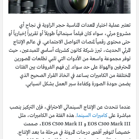
تعتبر عملية اختيار المعدات المناسبة حجر الزاوية في نجاح أي
مشروع مرئي، سواء كان فيلماً سينمائياً طويلاً أو تقريراً إخبارياً أو
حتى محتوى رقمياً لمنصات التواصل الاجتماعي. في عالم الإنتاج
المرئي الحديث، تبرز شركة كانون كشريك أساسي للمبدعين، حيث
توفر مجموعة واسعة من الأدوات التي تلبي تطلعات المصورين
المحترفين والهواة على حد سواء. إن فهم الفروقات بين الفئات
المختلفة من الكاميرات يساعد في اتخاذ القرار الصحيح الذي
يضمن جودة الصورة وكفاءة سير العمل بشكل انسيابي.
عندما نتحدث عن الإنتاج السينمائي الاحترافي، فإن التركيز ينصب
مباشرة على
كاميرات السينما
. هذه الفئة من الكاميرات، مثل
EOS C300 Mark III و EOS C500 Mark II، صممت
خصيصاً لتوفير أقصى درجات المرونة في مرحلة ما بعد الإنتاج.