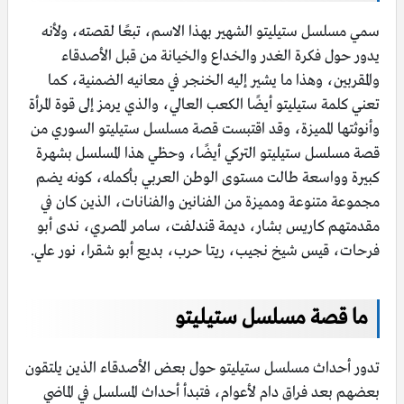
سمي مسلسل ستيليتو الشهير بهذا الاسم، تبعًا لقصته، ولأنه
يدور حول فكرة الغدر والخداع والخيانة من قبل الأصدقاء
والمقربين، وهذا ما يشير إليه الخنجر في معانيه الضمنية، كما
تعني كلمة ستيليتو أيضًا الكعب العالي، والذي يرمز إلى قوة المرأة
وأنوثتها المميزة، وقد اقتبست قصة مسلسل ستيليتو السوري من
قصة مسلسل ستيليتو التركي أيضًا، وحظي هذا المسلسل بشهرة
كبيرة وواسعة طالت مستوى الوطن العربي بأكمله، كونه يضم
مجموعة متنوعة ومميزة من الفنانين والفنانات، الذين كان في
مقدمتهم كاريس بشار، ديمة قندلفت، سامر المصري، ندى أبو
فرحات، قيس شيخ نجيب، ريتا حرب، بديع أبو شقرا، نور علي.
ما قصة مسلسل ستيليتو
تدور أحداث مسلسل ستيليتو حول بعض الأصدقاء الذين يلتقون
بعضهم بعد فراق دام لأعوام، فتبدأ أحداث المسلسل في الماضي