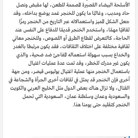
الأسلحة البيضاء القصيرة المصممة للطعن، لها مقبض ونصل
حاد ومدبب، وغالبًا ما يكون للخنجر غمد يوضع بداخله، وقد
جعل الشكل المميز واستعمالاته عبر التاريخ من الخنجر رمزًا
ثقافيًا مهمًا، واستخدم الخنجر قديمًا للدفاع على النفس عند
الحاجة، كالتعرض لقطاع الطرق أو اللصوص، وللخنجر معاني
ثقافية مختلفة على اختلاف الثقافات، فقد يكون مرتبطا بالغدر
والخداع بسبب سهولة استعماله المفاجئ ضد ضحية، والذي
يكون غير مدرك للخطر، وقد تمت عدة عمليات اغتيال
باستعمال الخنجر منها عملية اغتيال يوليوس قيصر، ومن جهة
أخرى فإن الخنجر قد يمثل في ثقافات أخرى الجرأة والشجاعة في
القتال، ولا تزال هناك بعض الدول مثل الخليج العربي والكويت
والسعودية وعمان وسلطنة عمان، السعودية التي تحمل
الخنجر كتقليد حتى يومنا هذا.