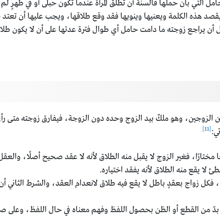
ل التي بان حملها فالسنة أن تطلق المرأة عندما تكون حبلى أو في طهرٍ ل
 يقصد هذه الكلمة ويعنيها وينويها فقد وقع طلاقها، ويجب عليها أن تع
 يراجع زوجته ما دامت حامل أي طوال فترة عدتها على أن لا يكون طلاقها ط
بين الزوجين، وهو ملكٌ بيد الزوج وحده دون الزوجة، فيفارق زوجته متى رأ
[11]
ي:
غًا مختارًا، فغير الزوج لا يقبل منه الطلاق لأنه لا عقد صحيح أصلًا، والعق
طئ لا يقع منه الطلاق لأنه يفقد اختياره.
فكل زواج بعقدٍ باطل لا يقع فيه طلاق لانعدام العقد، والشرط الثاني أن
بدّ من القطع أو الظن بحصول اللفظ وفهم معناه في حال اللفظ، وعلى صيغ