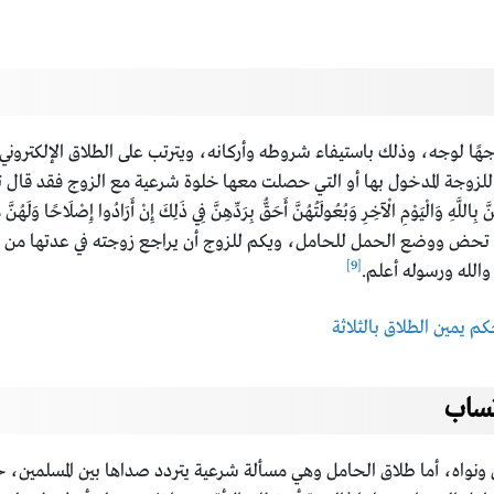
ًا لوجه، وذلك باستيفاء شروطه وأركانه، ويترتب على الطلاق الإلكتروني أ
خول بها أو التي حصلت معها خلوة شرعية مع الزوج فقد قال تعالى: {وَالْمُطَلَّقَاتُ 
َّ بِاللَّهِ وَالْيَوْمِ الْآخِرِ وَبُعُولَتُهُنَّ أَحَقُّ بِرَدِّهِنَّ فِي ذَلِكَ إِنْ أَرَادُوا إِصْلَاحًا وَلَهُنَّ 
ن تحض ووضع الحمل للحامل، ويكم للزوج أن يراجع زوجته في عدتها من ال
[9]
والله ورسوله أعلم.
 يمين الطلاق بالثلاثة
تساب
ونواه، أما طلاق الحامل وهي مسألة شرعية يتردد صداها بين المسلمين، ح