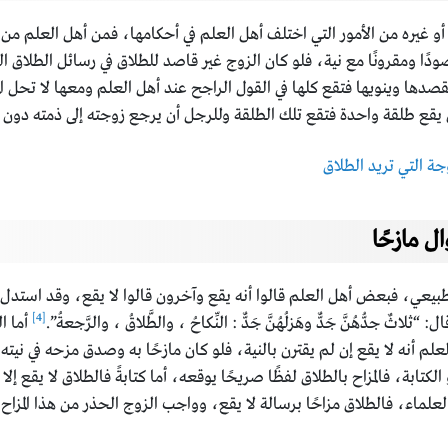
أو غيره من الأمور التي اختلف أهل العلم في أحكامها، فمن أهل العلم من 
ًا ومقرونًا مع نية، فلو كان الزوج غير قاصد للطلاق في رسائل الطلاق الت
يقصدها وينويها فتقع كلها في القول الراجح عند أهل العلم ومعها لا تحل الم
أن يقع طلقة واحدة فتقع تلك الطلقة وللرجل أن يرجع زوجته إلى ذمته دون 
ة التي تريد الطلاق
ل مازحًا
طبيعي، فبعض أهل العلم قالوا أنه يقع وآخرون قالوا لا يقع، وقد استدل 
[4]
 جدُّهُنَّ جَدٌّ وهَزلُهُنَّ جَدٌّ : النِّكاحُ ، والطَّلاقُ ، والرَّجعةُ”.
أما ا
م أنه لا يقع إن لم يقترن بالنية، فلو كان مازحًا به وصدق مزحه في نيته 
الكتابة، فالمزاح بالطلاق لفظًا صريحًا يوقعه، أما كتابةً فالطلاق لا يقع إلا
لعلماء، فالطلاق مزاحًا برسالة لا يقع، وواجب الزوج الحذر من هذا المزاح 