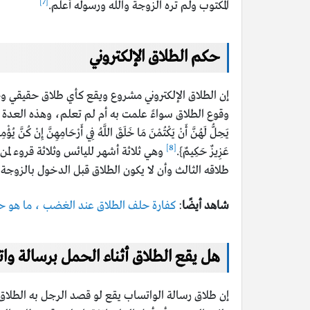
[7]
المكتوب ولم تره الزوجة والله ورسوله أعلم.
حكم الطلاق الإلكتروني
إن الطلاق الإلكتروني مشروع ويقع كأي طلاق حقيقي وجه
وقوع الطلاق سواءً علمت به أم لم تعلم، وهذه العدة للزوجة المد
يَحِلُّ لَهُنَّ أَنْ يَكْتُمْنَ مَا خَلَقَ اللَّهُ فِي أَرْحَامِهِنَّ إِنْ كُنَّ يُؤْمِن
[8]
عَزِيزٌ حَكِيمٌ}.
وهي ثلاثة أشهر لليائس وثلاثة قروء لم
طلاقه الثالث وأن لا يكون الطلاق قبل الدخول بالزوجة 
شاهد أيضًا
:
كفارة حلف الطلاق عند الغضب ، ما هو حكم
هل يقع الطلاق أثناء الحمل برسالة وا
إن طلاق رسالة الواتساب يقع لو قصد الرجل به الطلاق 