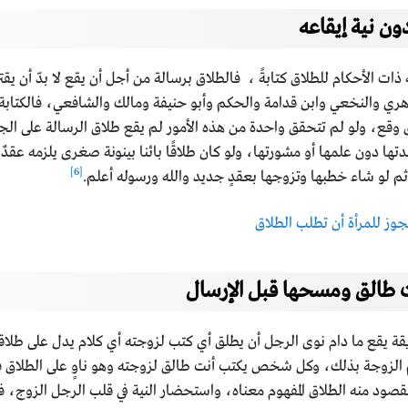
ون نية إيقاعه
ات الأحكام للطلاق كتابةً ، فالطلاق برسالة من أجل أن يقع لا بدّ أن يقترن
زهري والنخعي وابن قدامة والحكم وأبو حنيفة ومالك والشافعي، فالكتابة
اق وقع، ولو لم تتحقق واحدة من هذه الأمور لم يقع طلاق الرسالة على الج
ها دون علمها أو مشورتها، ولو كان طلاقًا بائنا بينونة صغرى يلزمه عقدٌ جد
[6]
ثم لو شاء خطبها وتزوجها بعقدٍ جديد والله ورسوله أعلم.
وز للمرأة أن تطلب الطلاق
 طالق ومسحها قبل الإرسال
طريقة يقع ما دام نوى الرجل أن يطلق أي كتب لزوجته أي كلام يدل على طل
 الزوجة بذلك، وكل شخص يكتب أنت طالق لزوجته وهو ناوٍ على الطلاق فق
المقصود منه الطلاق المفهوم معناه، واستحضار النية في قلب الرجل الزوج، 