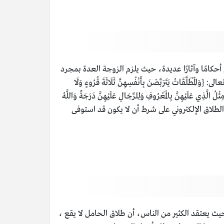
حكامًا وآثارًا عديدة، حيث يلزم الزوجة العدة بمجرد
يَتَرَبَّصْنَ بِأَنْفُسِهِنَّ ثَلَاثَةَ قُرُوءٍ وَلَا
مِثْلُ الَّذِي عَلَيْهِنَّ بِالْمَعْرُوفِ وَلِلرِّجَالِ عَلَيْهِنَّ دَرَجَةٌ وَاللَّهُ
طلاق الإلكتروني على شرط أن لا يكون قد استوفى
يث يعتقد الكثير من الناس، أن طلاق الحامل لا يقع ،