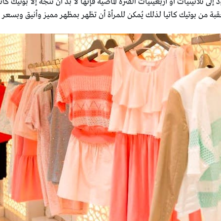
د إلى ثلاثينيات أو أربعينيات الفترة الماضية فإنّها لا بدّ أن تتجه إلا بوتيك 
بة من بوتيك كاتيا لذلك يُمكن للمرأة أن تظهر بمظهر مميز وأنيق وبسعر