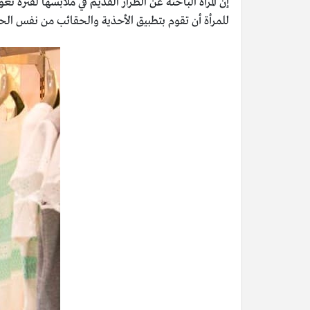
إنّ المرأة الباحثة عن الطراز القديم في ملابسها لفترة تعو
للمرأة أن تقوم بتطبيق الأحذية والحقائب من نفس الحق