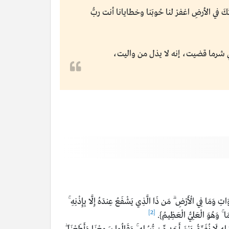
َ في الأرضِ اغفرْ لنا حُوبَنا وخطايانا أنت ربُّ
 شرما قضيت، إنه لا يذل من واليت،
وَمَا فِي الْأَرْضِ ۗ مَن ذَا الَّذِي يَشْفَعُ عِندَهُ إِلَّا بِإِذْنِهِ ۚ
[2]
َا ۚ وَهُوَ الْعَلِيُّ الْعَظِيمُ}.