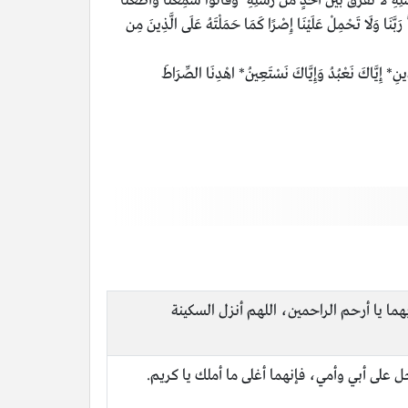
لَا نُفَرِّقُ بَيْنَ أَحَدٍ مِّن رُّسُلِهِ ۚ وَقَالُوا سَمِعْنَا وَأَطَعْنَا ۖ
 ۚ رَبَّنَا وَلَا تَحْمِلْ عَلَيْنَا إِصْرًا كَمَا حَمَلْتَهُ عَلَى الَّذِينَ مِن
 إِيَّاكَ نَعْبُدُ وَإِيَّاكَ نَسْتَعِينُ* اهْدِنَا الصِّرَاطَ
ما يا أرحم الراحمين، اللهم أنزل السكينة
ل على أبي وأمي، فإنهما أغلى ما أملك يا كريم.