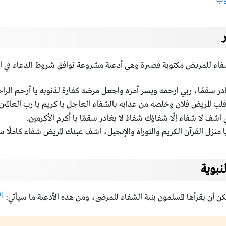
فاء للمريض مكتوبة قصيرة وهي أدعية مشروعة توافق شروط الدعاء في ال
در سقمًا، ربي ارحمه ويسر أمره واجعل مرضه كفارة لذنوبه يا أرحم الراح
لب المريض فلان وخلصه من عذابه بالشفاء العاجل يا كريم يا رب العالمين.
 اشف لا شفاء إلّا شفاؤك شفاءً لا يغادر سقمًا يا أكرم الأكرمين.
 منزل القرآن الكريم والتوراة والإنجيل، اشف عبدك المريض شفاء كاملًا سر
نبوية
[1]
يمكن أن يقرأها المسلمون بنية الشفاء للمرضى، ومن هذه الأدعية ما سيأتي: