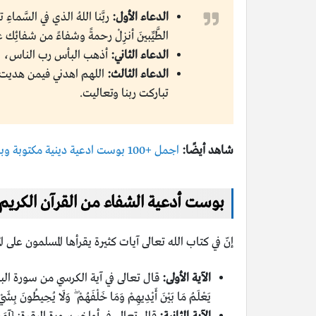
الدعاء الأول:
ربَّنا اللهُ الذي في السَّماء
الطَّيِّبينَ أنزِلْ رحمةً وشفاءً من شفائِك ع
الدعاء الثاني:
أذهب البأس رب الناس، وا
الدعاء الثالث:
اللهم اهدني فيمن هديت،
تباركت ربنا وتعاليت.
شاهد أيضًا:
اجمل +100 بوست ادعية دينية مكتوبة وبالصور
بوست أدعية الشفاء من القرآن الكريم
إنّ في كتاب الله تعالى آيات كثيرة يقرأها المسلمون على ا
الآية الأولى:
قال تعالى في آية الكرسي من سورة البقرة: {اللَّهُ لَا إِ
يَعْلَمُ مَا بَيْنَ أَيْدِيهِمْ وَمَا خَلْفَهُمْ ۖ وَلَا يُحِيطُونَ بِشَيْ