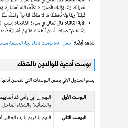
الآية الثانية:
قال تعالى في أواخر سورة البقرة: {آمَنَ الرَّسُولُ بِمَا 
غُفْرَانَكَ رَبَّنَا وَإِلَيْكَ الْمَصِيرُ* لَا يُكَلِّفُ اللَّهُ نَفْسًا إِلَّ
قَبْلِنَا ۚ رَبَّنَا وَلَا تُحَمِّلْنَا مَا لَا طَاقَةَ لَنَا بِهِ ۖ وَاعْفُ عَن
الآية الثالثة:
قال تعالى في سورة الفاتحة: {بِسْمِ اللَّهِ الرَّحْمَٰ
الْمُسْتَقِيمَ* صِرَاطَ الَّذِينَ أَنْعَمْتَ عَلَيْهِمْ غَيْرِ الْمَغْضُوب
شاهد أيضًا:
أجمل +50 بوست دعاء ليلة الجمعة مستجاب 2023
بوست أدعية للوالدين بالشفاء
يضم الجدول الآتي بعض البوستات التي تتضمن أدعية 
البوست الأول
اللهم إن أبي وأمي قد أصابهما
والطمأنينة والشفاء العاجل عل
البوست الثاني
اللهم يا كريم يا رب العالمين