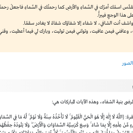
ِ تقدَّس اسمُك أمرُك في السَّماءِ والأرضِ كما رحمتُك في السَّماءِ فاجعلْ رحمتَك
لى هذا الوجعِ فيبرأُ.
شف أنت الشافي، لا شفاء إلا شفاؤك شفاءً لا يغادر سقمًا.
 وعافني فيمن عافيت، وتولني فيمن توليت، وبارك لي فيما أعطيت، وقني
لمرضى بنية الشفاء، وهذه الآيات المباركات هي:
لَٰهَ إِلَّا هُوَ الْحَيُّ الْقَيُّومُ ۚ لَا تَأْخُذُهُ سِنَةٌ وَلَا نَوْمٌ ۚ لَّهُ مَا فِي السَّمَاوَاتِ 
ءٍ مِّنْ عِلْمِهِ إِلَّا بِمَا شَاءَ ۚ وَسِعَ كُرْسِيُّهُ السَّمَاوَاتِ وَالْأَرْضَ ۖ وَلَا يَئُودُهُ حِفْظُهُم