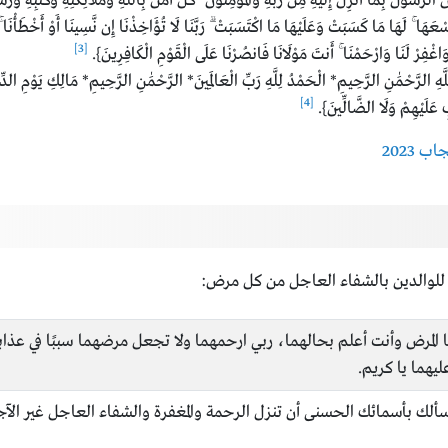
أُنزِلَ إِلَيْهِ مِن رَّبِّهِ وَالْمُؤْمِنُونَ ۚ كُلٌّ آمَنَ بِاللَّهِ وَمَلَائِكَتِهِ وَكُتُبِهِ وَرُسُلِهِ 
ا وُسْعَهَا ۚ لَهَا مَا كَسَبَتْ وَعَلَيْهَا مَا اكْتَسَبَتْ ۗ رَبَّنَا لَا تُؤَاخِذْنَا إِن نَّسِينَا أَوْ أَخْطَأْنَا
[3]
َّا وَاغْفِرْ لَنَا وَارْحَمْنَا ۚ أَنتَ مَوْلَانَا فَانصُرْنَا عَلَى الْقَوْمِ الْكَافِرِينَ}.
نِ الرَّحِيمِ* الْحَمْدُ لِلَّهِ رَبِّ الْعَالَمِينَ* الرَّحْمَٰنِ الرَّحِيمِ* مَالِكِ يَوْمِ الدِّينِ*
[4]
ِ عَلَيْهِمْ وَلَا الضَّالِّينَ}.
للوالدين بالشفاء العاجل من كل مرض:
 المرض وأنت أعلم بحالهما، ربي ارحمهما ولا تجعل مرضهما سببًا في عذابه
يهما يا كريم.
 أسألك بأسمائك الحسنى أن تنزل الرحمة والمغفرة والشفاء العاجل غير الآج