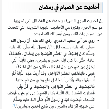
أحاديث عن الصيام في رمضان
إنّ لحديث النبوي الشريف يتحدث عن الفضائل التي تحويها
مواسم الخير، وكثيرة هي الأحاديث النبوية الشريفة التي تتحدث
عن الصيام وفضائله، ومن أهمّ تلك الأحاديث:
روي عن أبي سعيد الخدري -رضي الله عنه- أنّ رسول الله
-صلى الله عليه وسلم- قال: “أنَّ رَسولَ اللَّهِ صَلَّى اللهُ عليه
وسلَّمَ كانَ يَعْتَكِفُ في العَشْرِ الأوْسَطِ مِن رَمَضَانَ، فَاعْتَكَفَ
عَامًا، حتَّى إذَا كانَ لَيْلَةَ إحْدَى وعِشْرِينَ، وهي اللَّيْلَةُ الَّتي
يَخْرُجُ مِن صَبِيحَتِهَا مِنَ اعْتِكَافِهِ، قَالَ: مَن كانَ اعْتَكَفَ
مَعِي، فَلْيَعْتَكِفِ العَشْرَ الأوَاخِرَ، وقدْ أُرِيتُ هذِه اللَّيْلَةَ ثُمَّ
أُنْسِيتُهَا، وقدْ رَأَيْتُنِي أسْجُدُ في مَاءٍ وطِينٍ مِن صَبِيحَتِهَا،
فَالْتَمِسُوهَا في العَشْرِ الأوَاخِرِ، والتَمِسُوهَا في كُلِّ وِتْرٍ،
فَمَطَرَتِ السَّمَاءُ تِلكَ اللَّيْلَةَ وكانَ المَسْجِدُ علَى عَرِيشٍ، فَوَكَفَ
المَسْجِدُ، فَبَصُرَتْ عَيْنَايَ رَسولَ اللَّهِ صَلَّى اللهُ عليه وسلَّمَ
[7]
علَى جَبْهَتِهِ أثَرُ المَاءِ والطِّينِ، مِن صُبْحِ إحْدَى وعِشْرِينَ”.