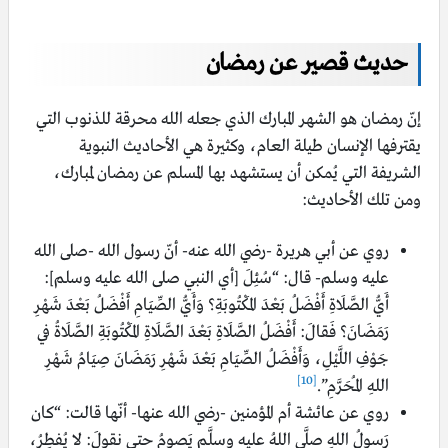
حديث قصير عن رمضان
إنّ رمضان هو الشهر المبارك الذي جعله الله محرقة للذنوب التي
يقترفها الإنسان طيلة العام، وكثيرة هي الأحاديث النبوية
الشريفة التي يُمكن أن يستشهد بها المسلم عن رمضان لمبارك،
ومن تلك الأحاديث:
روي عن أبي هريرة -رضي الله عنه- أنّ رسول الله -صلى الله
عليه وسلم- قال: “سُئِلَ [أي النبي صلى الله عليه وسلم]:
أَيُّ الصَّلَاةِ أَفْضَلُ بَعْدَ المَكْتُوبَةِ؟ وَأَيُّ الصِّيَامِ أَفْضَلُ بَعْدَ شَهْرِ
رَمَضَانَ؟ فَقالَ: أَفْضَلُ الصَّلَاةِ بَعْدَ الصَّلَاةِ المَكْتُوبَةِ الصَّلَاةُ في
جَوْفِ اللَّيْلِ، وَأَفْضَلُ الصِّيَامِ بَعْدَ شَهْرِ رَمَضَانَ صِيَامُ شَهْرِ
[10]
اللهِ المُحَرَّمِ”.
روي عن عائشة أم المؤمنين -رضي الله عنها- أنّها قالت: “كان
رَسولُ اللهِ صلَّى اللهُ عليه وسلَّم يَصومُ حتى نقولَ: لا يُفطِرُ،