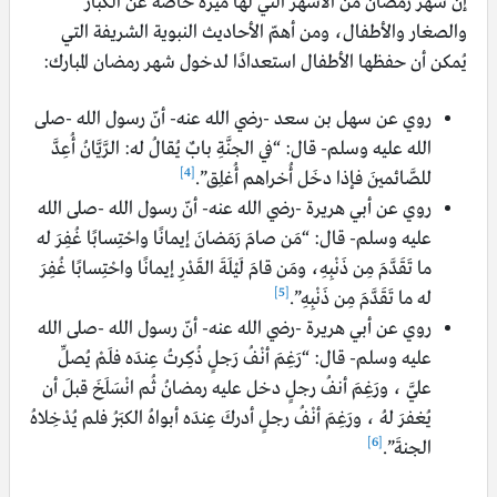
إنّ شهر رمضان من الأشهر التي لها ميزة خاصة عن الكبار
والصغار والأطفال، ومن أهمّ الأحاديث النبوية الشريفة التي
يُمكن أن حفظها الأطفال استعدادًا لدخول شهر رمضان المبارك:
روي عن سهل بن سعد -رضي الله عنه- أنّ رسول الله -صلى
الله عليه وسلم- قال: “في الجنَّةِ بابٌ يُقالُ له: الرَّيَّانُ أُعِدَّ
[4]
للصَّائمينَ فإذا دخَل أُخراهم أُغلِق”.
روي عن أبي هريرة -رضي الله عنه- أنّ رسول الله -صلى الله
عليه وسلم- قال: “مَن صامَ رَمَضانَ إيمانًا واحْتِسابًا غُفِرَ له
ما تَقَدَّمَ مِن ذَنْبِهِ، ومَن قامَ لَيْلَةَ القَدْرِ إيمانًا واحْتِسابًا غُفِرَ
[5]
له ما تَقَدَّمَ مِن ذَنْبِهِ”.
روي عن أبي هريرة -رضي الله عنه- أنّ رسول الله -صلى الله
عليه وسلم- قال: “رَغِمَ أنْفُ رَجلٍ ذُكِرتُ عِندَه فلَمْ يُصلِّ
عليَّ ، ورَغِمَ أنفُ رجلٍ دخل عليه رمضانُ ثُم انْسَلَخَ قبلَ أن
يُغفرَ لهُ ، ورَغِمَ أنْفُ رجلٍ أدركَ عِندَه أبواهُ الكبَرُ فلم يُدْخِلاهُ
[6]
الجنةَ”.