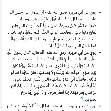
روي عن أبي هريرة -رضي الله عنه- أنّ رسول الله -صلى الله
عليه وسلم- قال: “إذا كانَ أوَّلُ ليلةٍ من شَهْرِ رمضانَ :
صُفِّدَتِ الشَّياطينُ ومرَدةُ الجنِّ ، وغُلِّقَت أبوابُ النَّارِ فلم
يُفتَحْ منها بابٌ ، وفُتِّحَت أبوابُ الجنَّةِ فلم يُغلَقْ منها بابٌ ،
ويُنادي مُنادٍ يا باغيَ الخيرِ أقبِلْ ، ويا باغيَ الشَّرِّ أقصِرْ وللَّهِ
[1]
عُتقاءُ منَ النَّارِ ، وذلكَ كلُّ لَيلةٍ”.
روي عن أبي هريرة -رضي الله عنه- أنّه قال: “قالَ رَسولُ اللَّهِ
صَلَّى اللهُ عليه وسلَّمَ: قالَ اللَّهُ: كُلُّ عَمَلِ ابْنِ آدَمَ له، إلَّا
الصِّيَامَ؛ فإنَّه لي، وأَنَا أجْزِي به، والصِّيَامُ جُنَّةٌ، وإذَا كانَ
يَوْمُ صَوْمِ أحَدِكُمْ فلا يَرْفُثْ ولَا يَصْخَبْ، فإنْ سَابَّهُ أحَدٌ أوْ
قَاتَلَهُ، فَلْيَقُلْ: إنِّي امْرُؤٌ صَائِمٌ. والذي نَفْسُ مُحَمَّدٍ بيَدِهِ،
لَخُلُوفُ فَمِ الصَّائِمِ أطْيَبُ عِنْدَ اللَّهِ مِن رِيحِ المِسْكِ. لِلصَّائِمِ
فَرْحَتَانِ يَفْرَحُهُمَا: إذَا أفْطَرَ فَرِحَ، وإذَا لَقِيَ رَبَّهُ فَرِحَ
[2]
بصَوْمِهِ.”.
روي عن جرير -رضي الله عنه- أنه قال: “كُنَّا جُلُوسًا عِنْدَ عُمَرَ