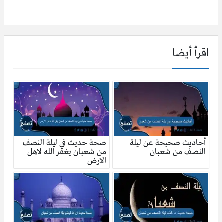
اقرأ أيضا
أحاديث صحيحة عن ليلة
صحة حديث في ليلة النصف
النصف من شعبان
من شعبان يغفر الله لاهل
الارض