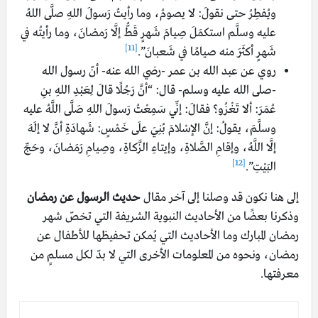
ويُفطِرُ حتى نقولَ: لا يصومُ، وما رأيتُ رَسولَ اللهِ صلَّى اللهُ
عليه وسلَّم استكمَلَ صِيامَ شَهرٍ قَطُّ إلَّا رَمضانَ، وما رأيتُه في
[11]
شَهرٍ أكثَرَ منه صيامًا في شَعبانَ”.
روي عن عبد الله بن عمر -رضي الله عنه- أنّ رسول الله
-صلى الله عليه وسلم- قال: “أنَّ رَجُلًا قالَ لِعَبْدِ اللهِ بنِ
عُمَرَ: ألا تَغْزُو؟ فقالَ: إنِّي سَمِعْتُ رَسولَ اللهِ صَلَّى اللَّهُ عليه
وسلَّمَ، يقولُ: إنَّ الإسْلامَ بُنِيَ علَى خَمْسٍ: شَهادَةِ أنَّ لا إلَهَ
إلَّا اللَّهُ، وإقامِ الصَّلاةِ، وإيتاءِ الزَّكاةِ، وصِيامِ رَمَضانَ، وحَجِّ
[12]
البَيْتِ”.
إلى هنا نكون قد وصلنا إلى آخر مقال
حديث الرسول عن رمضان
وذكرنا بعضًا من الأحاديث النبوية الشريفة التي تخصّ شهر
رمضان المبارك وما الأحاديث التي يُمكن تحفيظها للأطفال عن
رمضان، ونحوه من المعلومات الأخرى التي لا بدّ لكل مسلمٍ من
معرفتها.