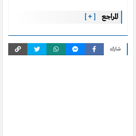
المراجع
[ + ]
شارك