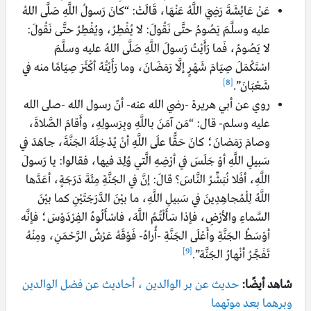
عَنْ عَائِشَةَ رَضِيَ اللَّهُ عَنْهَا، قَالَتْ: “كانَ رَسولُ اللَّهِ صَلَّى اللهُ
عليه وسلَّمَ يَصُومُ حتَّى نَقُولَ: لا يُفْطِرُ، ويُفْطِرُ حتَّى نَقُولَ:
لا يَصُومُ، فَما رَأَيْتُ رَسولَ اللَّهِ صَلَّى اللهُ عليه وسلَّمَ
اسْتَكْمَلَ صِيَامَ شَهْرٍ إلَّا رَمَضَانَ، وما رَأَيْتُهُ أكْثَرَ صِيَامًا منه في
[8]
شَعْبَانَ”.
روي عن أبي هريرة -رضي الله عنه- أنّ رسول الله -صلى الله
عليه وسلم- قال: “مَن آمَنَ باللَّهِ وبِرَسولِهِ، وأَقامَ الصَّلاةَ،
وصامَ رَمَضانَ؛ كانَ حَقًّا علَى اللَّهِ أنْ يُدْخِلَهُ الجَنَّةَ، جاهَدَ في
سَبيلِ اللَّهِ أوْ جَلَسَ في أرْضِهِ الَّتي وُلِدَ فيها، فقالوا: يا رَسولَ
اللَّهِ، أفَلا نُبَشِّرُ النَّاسَ؟ قالَ: إنَّ في الجَنَّةِ مِئَةَ دَرَجَةٍ، أعَدَّها
اللَّهُ لِلْمُجاهِدِينَ في سَبيلِ اللَّهِ، ما بيْنَ الدَّرَجَتَيْنِ كما بيْنَ
السَّماءِ والأرْضِ، فإذا سَأَلْتُمُ اللَّهَ، فاسْأَلُوهُ الفِرْدَوْسَ؛ فإنَّه
أوْسَطُ الجَنَّةِ وأَعْلَى الجَنَّةِ -أُراهُ- فَوْقَهُ عَرْشُ الرَّحْمَنِ، ومِنْهُ
[9]
تَفَجَّرُ أنْهارُ الجَنَّة”.
شاهد أيضًا:
حديث عن بر الوالدين ، أحاديث عن فضل الوالدين
وبرهما بعد موتهما