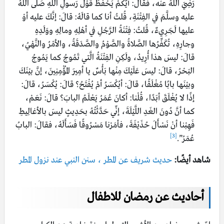
رَضِيَ اللَّهُ عنْه، فقالَ: أيُّكُمْ يَحْفَظُ قَوْلَ رَسولِ اللَّهِ صَلَّى اللهُ
عليه وسلَّمَ في الفِتْنَةِ، قُلتُ أنا كما قالَهُ: قالَ: إنَّكَ عليه أوْ
عليها لَجَرِيءٌ، قُلتُ: فِتْنَةُ الرَّجُلِ في أهْلِهِ ومالِهِ ووَلَدِهِ
وجارِهِ، تُكَفِّرُها الصَّلاةُ والصَّوْمُ والصَّدَقَةُ، والأمْرُ والنَّهْيُ،
قالَ: ليسَ هذا أُرِيدُ، ولَكِنِ الفِتْنَةُ الَّتي تَمُوجُ كما يَمُوجُ
البَحْرُ، قالَ: ليسَ عَلَيْكَ مِنْها بَأْسٌ يا أمِيرَ المُؤْمِنِينَ، إنَّ بيْنَكَ
وبيْنَها بابًا مُغْلَقًا، قالَ: أيُكْسَرُ أمْ يُفْتَحُ؟ قالَ: يُكْسَرُ، قالَ:
إذًا لا يُغْلَقَ أبَدًا، قُلْنا: أكانَ عُمَرُ يَعْلَمُ البابَ؟ قالَ: نَعَمْ،
كما أنَّ دُونَ الغَدِ اللَّيْلَةَ، إنِّي حَدَّثْتُهُ بحَدِيثٍ ليسَ بالأغالِيطِ
فَهِبْنا أنْ نَسْأَلَ حُذَيْفَةَ، فأمَرْنا مَسْرُوقًا فَسَأَلَهُ، فقالَ: البابُ
[3]
عُمَرُ”.
شاهد أيضًا:
حديث شريف عن المطر ، سنن النبي عند نزول المطر
أحاديث عن رمضان للاطفال