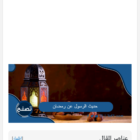
عناصر المقال
[
إظهار
]