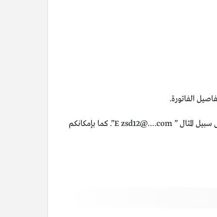
اصيل الفاتورة.
ويمكن للعملاء الاشتراك بالخدمة عبر إرسال رسالة نصية لرقم 959 مكتوب بها حرف الـ E، ثم البريد الإلكتروني الخاص بك، وعلى سبيل المثال ” E zsd12@….com”. كما بإمكانكم