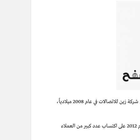
ويتساءل البعض عن تاريخ شركة زين للاتصالات ومتى تم تأسيسيها لتحقق رحلة نجاحها الكبيرة، فوفقا لما موثق فإنه تم تأسيس شركة زين للاتصالات في عام 2008 ميلادياً،
وتصنف شركة زين بأنها الشركة المفضلة للمواطنين داخل المملكة العربية السعودية وداخل أراضي الكويت، حيث استطاعات في عام 2012 على اكتساب عدد كبير من العملاء