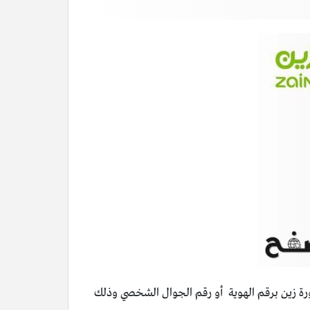
ريحة البيانات زين، يمكن لعملاء يمكن لعملاء شركة Zain الاستعلام عن فاتورة زين برقم الهوية أو رقم الجوال الشخصي وذلك