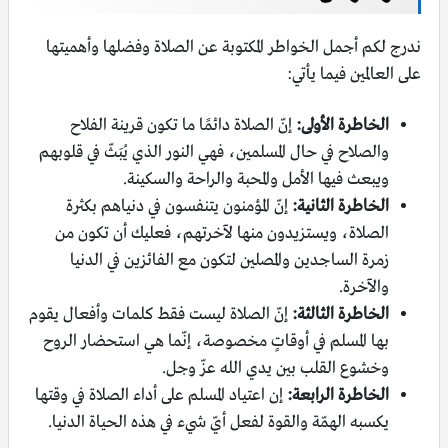
ندرج لكم أجمل الخواطر المكتوبة عن الصلاة وفضلها وأهميتها
على العالمين فيما يأتي:
الخاطرة الأولى:
إنّ الصلاة دائمًا ما تكون قرينة الفلاح
والصلاح في حال المسلمين، فهي النور الذي يُبَثّ في قلوبهم
ويبعث فيها الأمل والمحبة والراحة والسكينة.
الخاطرة الثانية:
إنّ المؤمنون يتنفسون في دنياهم بكثرة
الصلاة، ويستزيدون منها لآخرتهم، فعليك أن تكون من
زمرة الساجدين والمصلين لتكون مع الفائزين في الدنيا
والآخرة.
الخاطرة الثالثة:
إنّ الصلاة ليست فقط كلمات وأفعال يقوم
بها المسلم في أوقاتٍ مخصوصة، إنّما هي استحضار الروح
وخشوع القلب بين يدي الله عزّ وجل.
الخاطرة الرابعة:
إن اعتياد المسلم على أداء الصلاة في وقتها
يكسبه الهمّة والقوة لفعل أيّ شيء في هذه الحياة الدنيا.