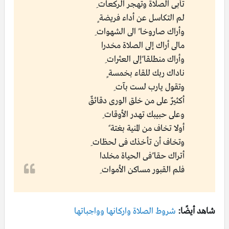
تـأبى الصلاة وتهجر الركعات ِ
لم التكاسل عن أداء فريضـــة ٍ
وأراك صاروخا ً الى الشهوات ِ
مالى أراك إلى الصلاة مخــدرا
وأراك منــطلقا ًإلى العثرات ِ
ناداك ربك للــقاء بخمســـة ٍ
وتقــول يارب لسـت بـآت ِ
أكثيرٌ على من خلق الورى دقائقٌ
وعـلى حبيبـك تهدر الأوقات ِ
أولا تخــاف من المنية بغتــة ً
وتخـاف أن تأخذك فى لحظات ِ
أتراك حقا ًفى الـحياة مخــلـدا
فـلم القـبور مساكن الأموات ِ
شاهد أيضًا:
شروط الصلاة واركانها وواجباتها