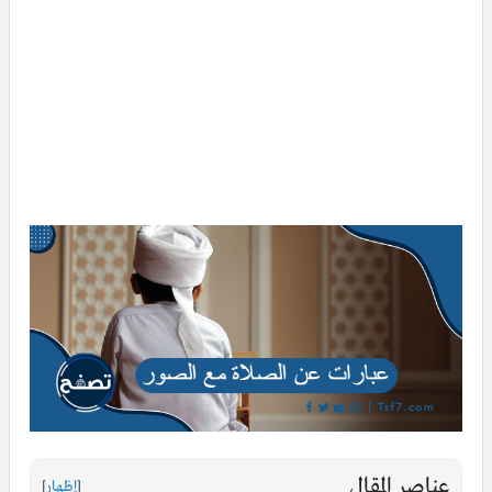
عناصر المقال
[
إظهار
]