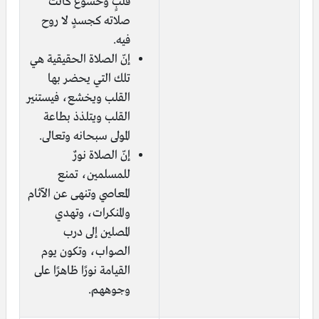
قلبٍ وخشوع كانت
صلاته كجسدٍ لا روح
فيه.
إنّ الصلاة الحقيقية هي
تلك التي يحضر بها
القلب ويخشع، فيستنير
القلب ويتلذذ بطاعة
المولى سبحانه وتعالى.
إنّ الصلاة نورٌ
للمسلمين، تمنع
المعاصي وتنهى عن الآثام
والمنكرات، وتهدي
المصلين إلى درب
الصواب، وتكون يوم
القيامة نورًا ظاهرًا على
وجوههم.