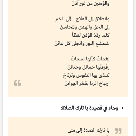
والمؤمنين من غير آذنْ
وانطلاق إلى الفلاح .. إلى الخير
إلى الحق والهدى والمحاسنْ
كلما ردّدَ المؤذن لفظاً
شعشع النور وانجلى كل غائنْ
نغماتٌ كأنها نسماتٌ
رقْرَقتْها خمائل وجنائنْ
تتندّى بها النفوس وترتاحُ
ارتياحَ الربا بقطر الهواتنْ
وجاء في قصيدة يا تارك الصلاة:
يــا تارك الصــلاة إلـى متى