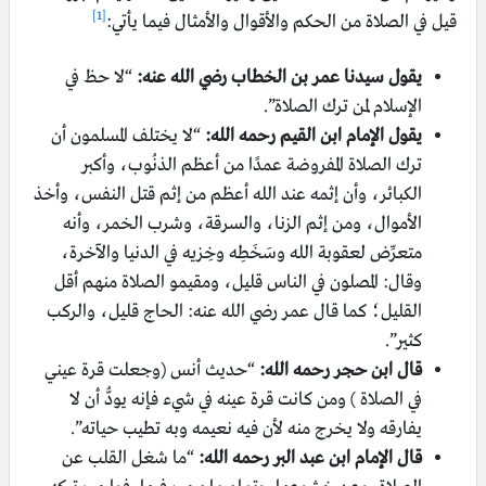
[1]
قيل في الصلاة من الحكم والأقوال والأمثال فيما يأتي:
يقول سيدنا عمر بن الخطاب رضي الله عنه:
“لا حظ في
الإسلام لمن ترك الصلاة”.
يقول الإمام ابن القيم رحمه الله:
“لا يختلف المسلمون أن
ترك الصلاة المفروضة عمدًا من أعظم الذنُوب، وأكبر
الكبائر، وأن إثمه عند الله أعظم من إثم قتل النفس، وأخذ
الأموال، ومن إثم الزنا، والسرقة، وشرب الخمر، وأنه
متعرِّض لعقوبة الله وسَخَطِه وخِزيه في الدنيا والآخرة،
وقال: المصلون في الناس قليل، ومقيمو الصلاة منهم أقل
القليل؛ كما قال عمر رضي الله عنه: الحاج قليل، والركب
كثير”.
قال ابن حجر رحمه الله:
“حديث أنس (وجعلت قرة عيني
في الصلاة ) ومن كانت قرة عينه في شيء فإنه يودُّ أن لا
يفارقه ولا يخرج منه لأن فيه نعيمه وبه تطيب حياته”.
قال الإمام ابن عبد البر رحمه الله:
“ما شغل القلب عن