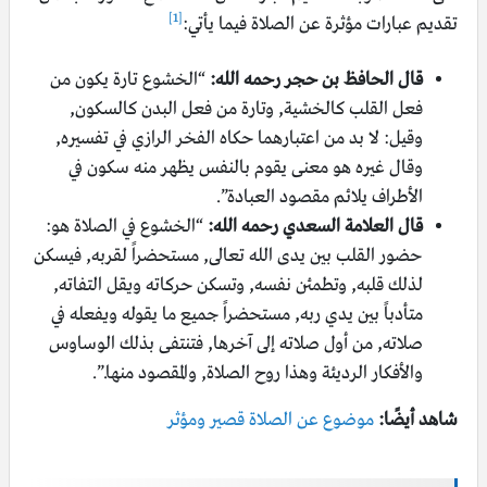
[1]
تقديم عبارات مؤثرة عن الصلاة فيما يأتي:
قال الحافظ بن حجر رحمه الله:
“الخشوع تارة يكون من
فعل القلب كالخشية, وتارة من فعل البدن كالسكون,
وقيل: لا بد من اعتبارهما حكاه الفخر الرازي في تفسيره,
وقال غيره هو معنى يقوم بالنفس يظهر منه سكون في
الأطراف يلائم مقصود العبادة”.
قال العلامة السعدي رحمه الله:
“الخشوع في الصلاة هو:
حضور القلب بين يدى الله تعالى, مستحضراً لقربه, فيسكن
لذلك قلبه, وتطمئن نفسه, وتسكن حركاته ويقل التفاته,
متأدباً بين يدي ربه, مستحضراً جميع ما يقوله ويفعله في
صلاته, من أول صلاته إلى آخرها, فتنتفى بذلك الوساوس
والأفكار الرديئة وهذا روح الصلاة, والمقصود منها.”.
شاهد أيضًا:
موضوع عن الصلاة قصير ومؤثر