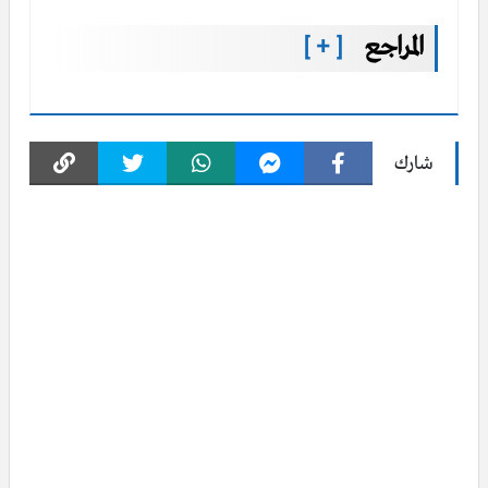
المراجع
[ + ]
شارك