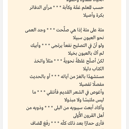
حسب المعلم غمَّة وكآبة * * * مرآى الدفاتر
بكرة وأصيلا
مئة على مئة إذا هي صلِّحت * * * وجد العمى
نحو العيون سبيلا
ولو أنّ في التصليح نفعاً يرتجى * * * وأبيك
لم أكُ بالعيون بخيلا
لكنْ أصلّح غلطةً نحويةً * * * مثلاً واتخذ
الكتاب دليلا
مستشهدًا بالغرّ من آياته * * * أو بالحديث
مفصلًا تفصيلا
وأغوص في الشعر القديم فأنتقي * * * ما
ليس ملتبسًا ولا مبذولا
وأكاد أبعث سيبويه من البلى * * * وذويه من
أهل القرون الأُولى
فأرى حمارًا بعد ذلك كلّه * * * رفَعَ المضاف