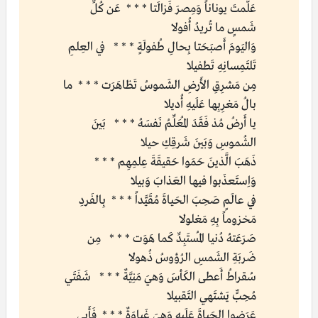
عَلَّمتَ يوناناً وَمِصرَ فَزالَتا * * * عَن كُلِّ
شَمسٍ ما تُريدُ أُفولا
وَاليَومَ أَصبَحَتا بِحالِ طُفولَةٍ * * * في العِلمِ
تَلتَمِسانِهِ تَطفيلا
مِن مَشرِقِ الأَرضِ الشَموسُ تَظاهَرَت * * * ما
بالُ مَغرِبِها عَلَيهِ أُديلا
يا أَرضُ مُذ فَقَدَ المُعَلِّمُ نَفسَهُ * * * بَينَ
الشُموسِ وَبَينَ شَرقِكِ حيلا
ذَهَبَ الَّذينَ حَمَوا حَقيقَةَ عِلمِهِم * * *
وَاِستَعذَبوا فيها العَذابَ وَبيلا
في عالَمٍ صَحِبَ الحَياةَ مُقَيَّداً * * * بِالفَردِ
مَخزوماً بِهِ مَغلولا
صَرَعَتهُ دُنيا المُستَبِدِّ كَما هَوَت * * * مِن
ضَربَةِ الشَمسِ الرُؤوسُ ذُهولا
سُقراطُ أَعطى الكَأسَ وَهيَ مَنِيَّةٌ * * * شَفَتَي
مُحِبٍّ يَشتَهي التَقبيلا
عَرَضوا الحَياةَ عَلَيهِ وَهيَ غَباوَةٌ * * * فَأَبى