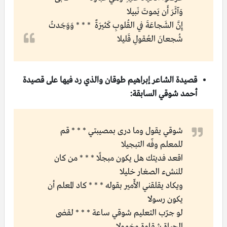
وَآثَرَ أَن يَموتَ نَبيلا
إِنَّ الشَجاعَةَ في القُلوبِ كَثيرَةٌ * * * وَوَجَدتُ
شُجعانَ العُقولِ قَليلا
قصيدة الشاعر إبراهيم طوقان والذي رد فيها على قصيدة
أحمد شوقي السابقة:
شوقي يقول وما درى بمصيبتي * * * قم
للمعلم وفّه التبجيلا
اقعد فديتك هل يكون مبجلًا * * * من كان
للنشء الصغار خليلا
ويكاد يقلقني الأّمير بقوله * * * كاد المعلم أن
يكون رسولا
لو جرّب التعليم شوقي ساعة * * * لقضى
الحياة شقاوة وخمولا