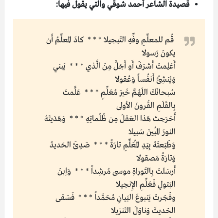
قصيدة الشاعر أحمد شوقي والتي يقول فيها:
قُم للمعلِّمِ وفِّهِ التَبجيلا * * * كادَ المعلِّمُ أَن
يكونَ رَسولا
أَعَلِمتَ أَشرَفَ أَو أَجَلَّ مِنَ الَّذي * * * يَبني
وَيُنشِئُ أَنفُساً وَعُقولا
سُبحانَكَ اللَهُمَّ خَيرَ مُعَلِّمٍ * * * عَلَّمتَ
بِالقَلَمِ القُرونَ الأولى
أَخرَجتَ هَذا العَقلَ مِن ظُلُماتِهِ * * * وَهَدَيتَهُ
النورَ المُبينَ سَبيلا
وَطَبَعتَهُ بِيَدِ المُعَلِّمِ تارَةً * * * صَدِئَ الحَديدُ
وَتارَةً مَصقولا
أَرسَلتَ بِالتَوراةِ موسى مُرشِداً * * * وَاِبنَ
البَتولِ فَعَلِّمِ الإِنجيلا
وفَجَرتَ يَنبوعَ البَيانِ مُحَمَّداً * * * فَسَقى
الحَديثَ وَناوَلَ التَنزيلا