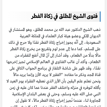
فتوى الشيخ المطلق في زكاة الفطر
ذهب الشيخ الدكتور عبد الله بن محمد المطلق، وهو المستشار في
الديوان الملكي وعضو هيئة كبار العلماء في المملكة العربية
السعودية، إلى أنَّه يجوز إخراج زكاة الفطر نقدًا ولا حرج في ذلك
على المسلم، كما دعا إلى عدم لوم وتقريع من يخرج زكاة الفطر
مالًا بدلًا من الطعام، وقد أشار إلى أنَّ المال أنفع للفقراء من
الطعام، وأكد أن غالب الفتاوى في العالم الإسلامي تجيز إخرجها
نقدًا، وقد ظهر على شاشة التلفاز في برنامج الجواب الكافي على
قناة المجد وذكر ما مفاده: “الفقير لا يريد الأرز وإنما يريد مالاً
ونحن نعلم علم اليقين بأن الأرز الذي نعطيه الفقراء يوم العيد لا
يأكله لتوفره في منزله واختلف الفقر عندنا عما كان عليه في زمن
النبي صلى الله عليه وسلم، وحتى في بعض البلدان الإسلامية
المجاورة لنا، عندما نُجيز إخراج زكاة الفطر مالاً، لا نقول إن