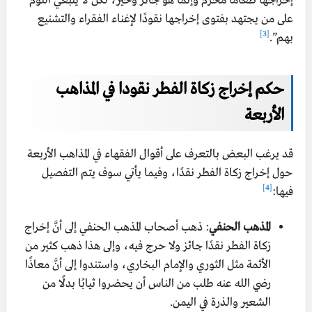
إخراجها طعامًا محرم وإنما هو جائز وخير، لكن لا ينبغي اللوم
على من يجتهد بفتوى إخراجها نقودًا لإغناء الفقراء والتشنيع
[3]
بهم”.
حكم إخراج زكاة الفطر نقودا في المذاهب
الأربعة
قد يرغب البعض بالتعرف على أقوال الفقهاء في المذاهب الأربعة
حول إخراج زكاة الفطر نقدًا، وفيما يأتي سوف يتم التفصيل
[4]
فيها:
المذهب الحنفي
: ذهب أصحاب المذهب الحنفي إلى أنَّ إخراج
زكاة الفطر نقدًا جائز ولا حرج فيه، وإلى هذا ذهب كثير من
الأئمة مثل الثوري والإمام البخاري، واستندوا إلى أنَّ معاذًا
رضي الله عنه طلب من الناس أن يحضروا ثيابًا بدلًا من
الشعير والذرة في اليمن.