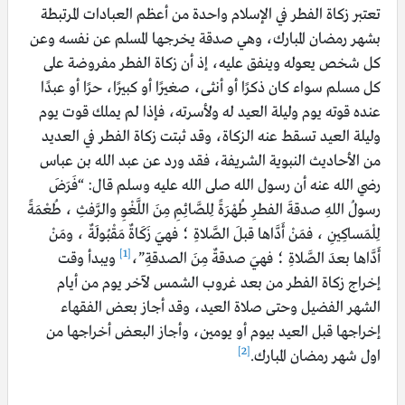
تعتبر زكاة الفطر في الإسلام واحدة من أعظم العبادات المرتبطة
بشهر رمضان المبارك، وهي صدقة يخرجها المسلم عن نفسه وعن
كل شخص يعوله وينفق عليه، إذ أن زكاة الفطر مفروضة على
كل مسلم سواء كان ذكرًا أو أنثى، صغيرًا أو كبيرًا، حرًا أو عبدًا
عنده قوته يوم وليلة العيد له ولأسرته، فإذا لم يملك قوت يوم
وليلة العيد تسقط عنه الزكاة، وقد ثبتت زكاة الفطر في العديد
من الأحاديث النبوية الشريفة، فقد ورد عن عبد الله بن عباس
رضي الله عنه أن رسول الله صلى الله عليه وسلم قال: “فَرَضَ
رسولُ اللهِ صدقةَ الفطرِ طُهْرَةً لِلصَّائِمِ مِنَ اللَّغْوِ والرَّفثِ ، طُعْمَةً
لِلْمَساكِينِ ، فمَنْ أَدَّاها قبلَ الصَّلاةِ ؛ فهيَ زَكَاةٌ مَقْبُولَةٌ ، ومَنْ
[1]
أَدَّاها بعدَ الصَّلاةِ ؛ فهيَ صدقةٌ مِنَ الصدقةِ”،
ويبدأ وقت
إخراج زكاة الفطر من بعد غروب الشمس لآخر يوم من أيام
الشهر الفضيل وحتى صلاة العيد، وقد أجاز بعض الفقهاء
إخراجها قبل العيد بيوم أو يومين، وأجاز البعض أخراجها من
[2]
اول شهر رمضان المبارك.