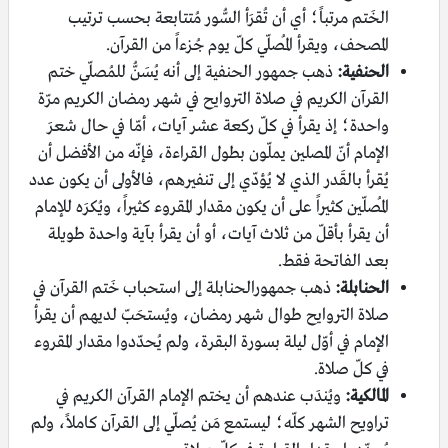
الخَتم مرتباً؛ أي أن تُقرَأ السُّور مُتتابعة بحسب ترتيب
المصحف، ويقرأ المُصلّي كلّ يوم جُزءاً من القرآن.
الحنفية:
ذهب جمهور الحنفية إلى أنه يُسَنُّ للمُصلّي ختم
القرآن الكريم في صلاة التروايح في شهر رمضان الكريم مرّة
واحدة؛ إذ يقرأ في كلّ ركعة عشر آيات، أمّا في حال شعرَ
الإمام أنّ المصلين يملّون بطول القراءة، فإنّه من الأفضل أن
يُقرأ بالقَدر الذي لا يُؤدّي إلى تنفيرهم، فالأولى أن يكون عدد
المُصلّين كثيراً على أن يكون مقدار المقروء كثيراً، ويُكرَه للإمام
أن يقرأ بأقلّ من ثلاث آيات، أو أن يقرأ بآية واحدة طويلة
بعد الفاتحة فقط.
الحنابلة:
ذهب جمهورالحنابلة إلى استحباب خَتم القرآن في
صلاة التروايح طوال شهر رمضان، ويُستحَبّ لديهم أن يقرأ
الإمام في أوّل ليلة بسورة البقرة، ولم يُحدّدوا مقدار المقروء
في كلّ صلاة.
المالكية:
ويُندَب عندهم أن يختم الإمام القرآن الكريم في
تراويح الشهر كلّه؛ ليستمع مَن يُصلّي إلى القرآن كاملاً، ولم