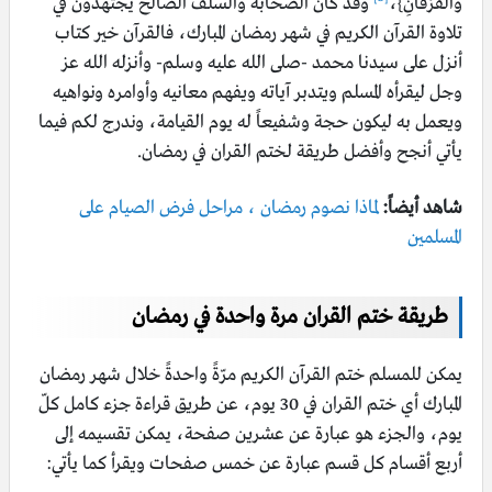
وَالْفُرْقَانِ}،
وقد كان الصحابة والسلف الصالح يجتهدون في
تلاوة القرآن الكريم في شهر رمضان المبارك، فالقرآن خير كتاب
أنزل على سيدنا محمد -صلى الله عليه وسلم- وأنزله الله عز
وجل ليقرأه المسلم ويتدبر آياته ويفهم معانيه وأوامره ونواهيه
ويعمل به ليكون حجة وشفيعاً له يوم القيامة، وندرج لكم فيما
يأتي أنجح وأفضل طريقة لختم القران في رمضان.
شاهد أيضاً:
لماذا نصوم رمضان ، مراحل فرض الصيام على
المسلمين
طريقة ختم القران مرة واحدة في رمضان
يمكن للمسلم ختم القرآن الكريم مرّةً واحدةً خلال شهر رمضان
المبارك أي ختم القران في 30 يوم، عن طريق قراءة جزء كامل كلّ
يوم، والجزء هو عبارة عن عشرين صفحة، يمكن تقسيمه إلى
أربع أقسام كل قسم عبارة عن خمس صفحات ويقرأ كما يأتي: