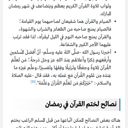
وثواب تلاوة القرآن الكريم يعظم ويتضاعف في شهر رمضان
المبارك.
الصيام والقرآن هما شفيعان لصاحبهما يوم القيامة؛
فالصيام يمنع صاحبه من الطعام والشراب والشهوة،
والقرآن يمنع صاحبه النوم في الليل ليقرأه، لذا فقد ترتب
عليهما الأجر الكبير والشفاعة.
أخبرنا رسول الله -صلَّى اللهُ عليه وسلَّم- أنَّ أَفضلَ المُسلمينِ
وأَرفَعَهم ذِكرًا وأَعلاهُم عِندَ اللهِ عز وجل دَرجةً؛ مَن تَعلَّمَ
القُرآنَ تِلاوةً وحِفظًا وتَرتيلًا وفِقهًا وتَفسيرًا،وعلَّم غيرَه ما
عِندَه مِن عُلومِ القُرآنِ مَع عَملِه به، فقد قال -عليه الصلاة
[11]
والسلام-: “خَيْرُكُمْ مَن تَعَلَّمَ القُرْآنَ وعَلَّمَهُ”.
نصائح لختم القرآن في رمضان
هناك بعض النصائح الممكن اتّباعها من قبل المسلم الراغب بختم