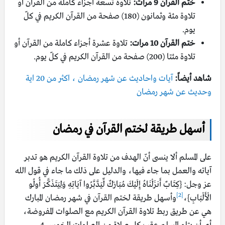
ختم القرآن 9 مرات:
تلاوة تسعة أجزاء كاملة من القرآن أو
تلاوة مئة وثمانون (180) صفحة من القرآن الكريم في كلّ
يوم.
ختم القرآن 10 مرات:
تلاوة عشرة أجزاء كاملة من القرآن أو
تلاوة مئتا (200) صفحة من القرآن الكريم في كلّ يوم.
شاهد أيضاً:
آيات واحاديث عن شهر رمضان ، اكثر من 20 اية
وحديث عن شهر رمضان
أسهل طريقة لختم القرآن في رمضان
على المسلم ألا ينسى أنّ الهدف من تلاوة القرآن الكريم هو تدبر
آياته والعمل بما جاء فيها، والدليل على ذلك ما جاء في قول الله
عز وجل: {كِتَابٌ أَنزَلْنَاهُ إِلَيْكَ مُبَارَكٌ لِّيَدَّبَّرُوا آيَاتِهِ وَلِيَتَذَكَّرَ أُولُو
[2]
الْأَلْبَابِ}،
وأسهل طريقة لختم القرآن في شهر رمضان المبارك
هي عن طريق ربط تلاوة القرآن الكريم مع الصلوات المفروضة،