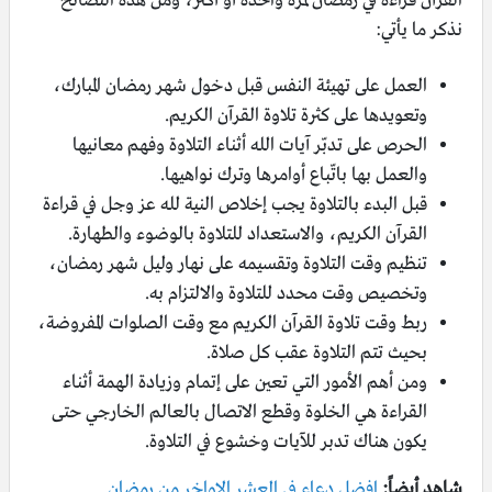
القرآن قراءة في رمضان لمرة واحدة أو أكثر، ومن هذه النصائح
نذكر ما يأتي:
العمل على تهيئة النفس قبل دخول شهر رمضان المبارك،
وتعويدها على كثرة تلاوة القرآن الكريم.
الحرص على تدبّر آيات الله أثناء التلاوة وفهم معانيها
والعمل بها باتّباع أوامرها وترك نواهيها.
قبل البدء بالتلاوة يجب إخلاص النية لله عز وجل في قراءة
القرآن الكريم، والاستعداد للتلاوة بالوضوء والطهارة.
تنظيم وقت التلاوة وتقسيمه على نهار وليل شهر رمضان،
وتخصيص وقت محدد للتلاوة والالتزام به.
ربط وقت تلاوة القرآن الكريم مع وقت الصلوات المفروضة،
بحيث تتم التلاوة عقب كل صلاة.
ومن أهم الأمور التي تعين على إتمام وزيادة الهمة أثناء
القراءة هي الخلوة وقطع الاتصال بالعالم الخارجي حتى
يكون هناك تدبر للآيات وخشوع في التلاوة.
شاهد أيضاً:
افضل دعاء في العشر الاواخر من رمضان