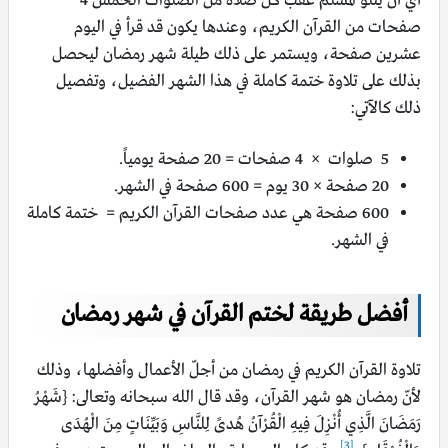
أي أن يتلو المسلم عقب كل صلاة من الصلوات الخمس 4
صفحات من القرآن الكريم، وعندها يكون قد قرأ في اليوم
عشرين صفحة، ويستمر على ذلك طيلة شهر رمضان ليحصل
بذلك على تلاوة ختمة كاملة في هذا الشهر الفضيل، وتفصيل
ذلك كالآتي:
5 صلوات × 4 صفحات = 20 صفحة يومياً.
20 صفحة × 30 يوم = 600 صفحة في الشهر.
600 صفحة هي عدد صفحات القرآن الكريم = ختمة كاملة
في الشهر.
أفضل طريقة لختم القرآن في شهر رمضان
تلاوة القرآن الكريم في رمضان من أجلّ الأعمال وأفضلها، وذلك
لأنّ رمضان هو شهر القرآن، وقد قال الله سبحانه وتعالى: {شَهْرُ
رَمَضَانَ الَّذِي أُنْزِلَ فِيهِ الْقُرْآنُ هُدىً لِلنَّاسِ وَبَيِّنَاتٍ مِنَ الْهُدَى
[3]