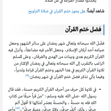
يُحدّدوا مقدار القراءة في كلّ صلاة.
شاهد أيضاً:
هل يجوز ختم القران في صلاة التراويح
فضل ختم القرآن
فضّلَ الله سبحانه وتعالى شهر رمضان على سائر الشهور وجعل
صيامه أحد أركان الإسلام، وجعل الأجر فيه مضاعفاً، وأنزل فيه
القرآن الكريم هدى وبينات من الهدى والفرقان، وعلى المسلم
الراغب بالتقرب إلى الله سبحانه وتعالى في رمضان الإكثار من
تلاوة القرآن الكريم في هذا الشهر وختم القرآن قراءة وتدبراً،
[9]
وفيما يأتي نذكر فضل ختم القرآن في شهر رمضان:
في تلاوة كل حرف من أحرف القرآن الكريم حسنة، فقد قال
رسول الله -صلى الله عليه وسلم-: “منْ قرأَ حرفًا من كتابِ
اللهِ فله به حسنةٌ ، والحسنةُ بعشرِ أمثالِها لا أقولُ آلم
[10]
حرفٌ ، ولَكِن ألِفٌ حرفٌ، ولامٌ حرفٌ، وميمٌ حرفٌ”،
وأجر