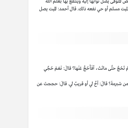
 المتوفى يصل ثوابها إليه وينتفع بها بعلم الله
ميت مسلم أو حي نفعه ذلك. قال أحمد: الميت يصل
ُجَّ حتَّى ماتَتْ، أفَأَحُجُّ عَنْها؟ قالَ: نَعَمْ حُجِّي
: من شبرمةَ؟ قالَ: أخٌ لي أو قريبٌ لي. قالَ: حججتَ عن