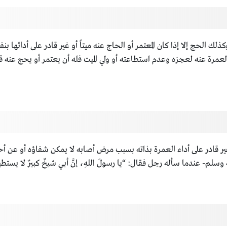
ذلك الحج إلا إذا كان المعتمر أو الحاج عنه ميتاً أو غير قادر على أدائها 
و العمرة عنه لعجزه وعدم استطاعته أو ولي الميت فله أن يعتمر أو يحج عنه ق
ر قادر على أداء العمرة بذاته بسبب مرض أصابه لا يمكن شفاؤه أو عن أحد
 عندما سأله رجل فقال: “يا رسولَ اللهِ، إنَّ أبي شيخٌ كبيرٌ لا يستطيعُ الح