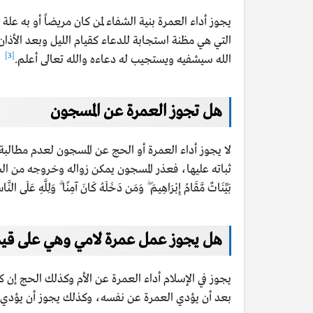
يجوز أداء العمرة بنية الشفاء لمن كان مريضاً أو به ع
التي هي مظنة استجابة للدعاء كقيام الليل وبعد الأذ
[3]
الله سيشفيه ويستجيب له دعاءه والله تعالى أعلم.
هل تجوز العمرة عن المسجون
لا يجوز أداء العمرة أو الحج عن المسجون لعدم مطالبة 
ثباته عليها، فعذر المسجون يمكن زواله وخروجه من السج
بَيِّنَاتٌ مَّقَامُ إِبْرَاهِيمَ ۖ وَمَن دَخَلَهُ كَانَ آمِنًا ۗ وَلِلَّهِ عَلَى النَّ
هل يجوز عمل عمرة لامي وهي على قيد 
يجوز في الإسلام أداء العمرة عن الأم وكذلك الحج إن كا
بعد أن يؤدي العمرة عن نفسه، وكذلك يجوز أن يؤدي ع