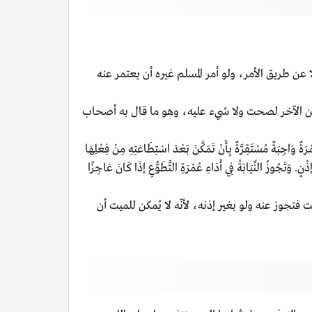
عن طريق الأمر، ولو أمر المسلم غيره أن يعتمر عنه
 عن الآخر لصحت ولا شيء عليه، وهو ما قال به أصحاب
َقِرَّةٌ بِأَنْ تَمَكَّنَ بَعْدَ اسْتِطَاعَتِهِ مِنْ فِعْلِهَا
 إذْنٍ. وَتَجُوزُ النِّيَابَةُ فِي أَدَاءِ عُمْرَةِ التَّطَوُّعِ إذَا كَانَ عَاجِزًا
 فتجوز عنه ولو بغير إذنه، لأنّه لا يُمكن للميت أن