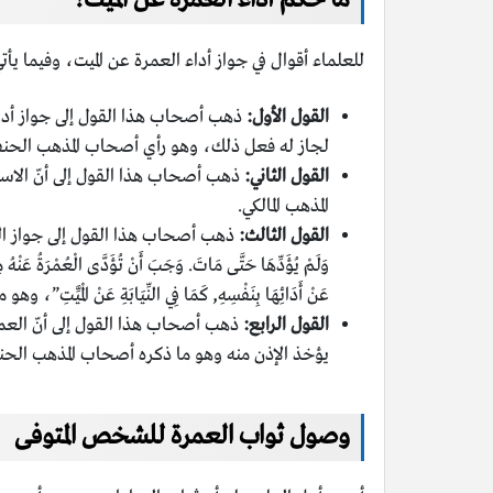
للعلماء أقوال في جواز أداء العمرة عن الميت، وفيما ي
القول الأول:
ذهب أصحاب هذا القول إلى جواز أداء ا
لجاز له فعل ذلك، وهو رأي أصحاب المذهب الحنف
القول الثاني:
ذهب أصحاب هذا القول إلى أنّ الاست
المذهب المالكي.
القول الثالث:
ذهب أصحاب هذا القول إلى جواز العمرة عن شخص
وَلَمْ يُؤَدِّهَا حَتَّى مَاتَ. وَجَبَ أَنْ تُؤَدَّى الْعُمْرَةُ عَنْهُ مِنْ تَ
عَنْ أَدَائِهَا بِنَفْسِهِ, كَمَا فِي النِّيَابَةِ عَنْ الْمَي
القول الرابع:
ذهب أصحاب هذا القول إلى أنّ العمرة ل
يؤخذ الإذن منه وهو ما ذكره أصحاب المذهب الحنب
وصول ثواب العمرة للشخص المتوفى