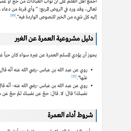
أجمع أهل العلم على أن ثواب العبادات من حج أو عمر
تعالى، وقد ورد في الروض المربع: ”
وأي قربة من دعاء 
[10]
إليه كل شيء من الخير للنصوص الواردة فيه”.
دليل مشروعية العمرة عن الغير
يجوز أن يؤدي المسلم العمرة عن غيره سواء كان حياً غير
روي عن عبد الله بن عباس -رضي الله عنه أنّه قال: “جاءَتْ إلى
[11]
عَنْها”.
روي عن عبد الله بن عباس -رضي الله عنه- أنّه قال: “
نفسِكَ؟ قالَ: لا. قالَ: حجَّ عن نفسِكَ ثمَّ حجَّ عن ش
شروط أداء العمرة