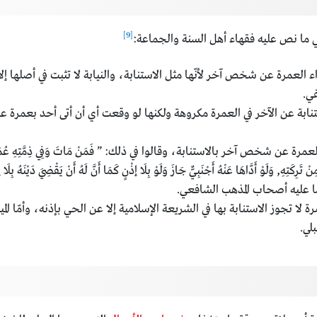
[9]
أتي ما نص عليه فقهاء أهل السنة والجماعة:
لعمرة عن شخص آخر لأنّها مثل الاستنابة، والنيابة لا تثبت في أصلها إلا 
ي.
نابة عن الآخر في العمرة مكروهة ولكنها لو وقعت أي أن أتى أحد بعمرة
 آخر بالاستنابة، وقالوا في ذلك: ” فَمَنْ مَاتَ وَفِي ذِمَّتِهِ عُمْرَةٌ وَاجِبَةٌ مُسْت
رِكَتِهِ, وَلَوْ أَدَّاهَا عَنْهُ أَجْنَبِيٌّ جَازَ وَلَوْ بِلَا إذْنٍ كَمَا أَنَّ لَهُ أَنْ يَقْضِيَ دَيْنَهُ بِلَا
ِّتِ”، وهو ما عليه أصحاب المذهب الشافعي.
ا تجوز الاستنابة بها في الشريعة الإسلامية إلا عن الحي بإذنه، وأمّا الميت
لي.