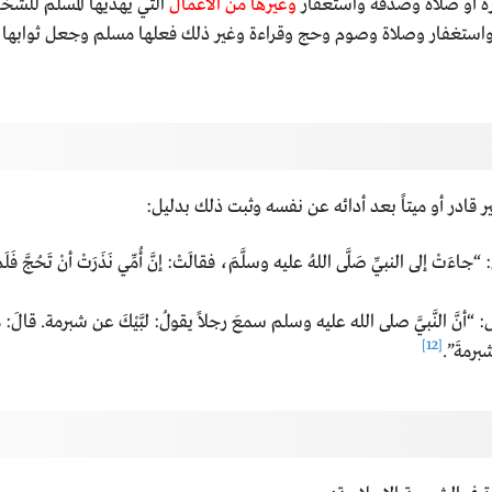
ة أو صلاة وصدقة واستغفار
وغيرها من الأعمال
التي يهديها المسلم للشخص
واستغفار وصلاة وصوم وحج وقراءة وغير ذلك فعلها مسلم وجعل ثوابها ل
 قادر أو ميتاً بعد أدائه عن نفسه وثبت ذلك بدليل:
 النبيِّ صَلَّى اللهُ عليه وسلَّمَ، فقالَتْ: إنَّ أُمِّي نَذَرَتْ أنْ تَحُجَّ فَلَمْ تَح
أنَّ النَّبيَّ صلى الله عليه وسلم سمعَ رجلاً يقولُ: لبَّيْكَ عن شبرمة. قالَ
[12]
برمةَ”.