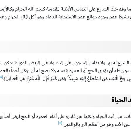
لة ما وقد حثّ الشارع على التماس الأمكنة المقدسة كبيت الله الحرام وكا
ان بشرط عدم وجود موانع عدم الاستجابة للدعاء وهو أكل المال الحرام و
الشرع له بها ولا يقاس المسجون على الميت ولا على المريض الذي لا يمكن 
ن فله أن يؤدي الحج أو العمرة بنفسه ولا يصح له أن يوكل أحداً بالعمرة أ
[4]
اسِ حِجُّ الْبَيْتِ مَنِ اسْتَطَاعَ إِلَيْهِ سَبِيلًا ۚ وَمَن كَفَرَ فَإِنَّ اللَّهَ غَنِيٌّ عَنِ الْعَالَمِينَ}.
الحياة
نت على قيد الحياة ولكنها غير قادرة على أداء العمرة أو الحج لمرض أصابه
[6]
ن الأب وهو من أعظم البر بالوالدين.