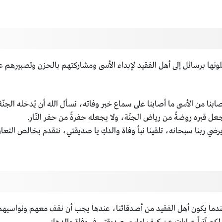
سلونها برسائل إلى أهل الفقيد لإبداء الأسى ومشاركتهم بالحزن وتصبيرهم 
ا وأصابنا من الأسى ما أصابنا على سماع خبر وفاته، نسأل الله أن يُدخله الج
ل قبره روضةً من رياض الجنّة، ولا يجعله حفرةً من حفر النّار.
 ما يرضي ربنا سبحانه، تلقينا نبأ وفاة والدكِ يا صديقتي، نتقدم بخالص الت
 عندما يكون أهل الفقيد من أصدقائنا، عندها يجب أن نقف معهم ونواسي