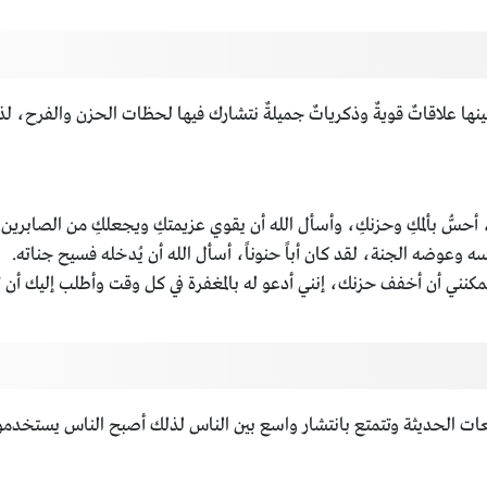
بينها علاقاتٌ قويةٌ وذكرياتٌ جميلةٌ نتشارك فيها لحظات الحزن والفرح، ل
ك، أحسُّ بألمكِ وحزنكِ، وأسأل الله أن يقوي عزيمتكِ ويجعلكِ من الصابرين.
 وعوضه الجنة، لقد كان أباً حنوناً، أسأل الله أن يُدخله فسيح جناته.
نني أن أخفف حزنك، إنني أدعو له بالمغفرة في كل وقت وأطلب إليك أن تدعي
عات الحديثة وتتمتع بانتشار واسع بين الناس لذلك أصبح الناس يستخدمونها