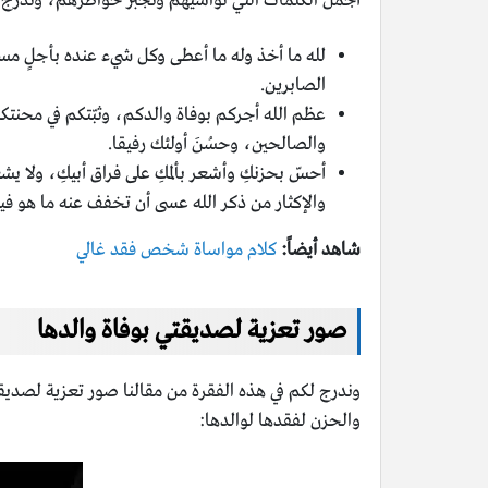
أجمل الكلمات التي تواسيهم وتجبر خواطرهم، وندرج لك
لله ما أخذ وله ما أعطى وكل شيء عنده بأجلٍ مسم
الصابرين.
عظم الله أجركم بوفاة والدكم، وثبّتكم في محنتك
والصالحين، وحسُنَ أولئك رفيقا.
أحسّ بحزنكِ وأشعر بألمكِ على فراق أبيكِ، ولا يشع
والإكثار من ذكر الله عسى أن تخفف عنه ما هو فيه
شاهد أيضاً:
كلام مواساة شخص فقد غالي
صور تعزية لصديقتي بوفاة والدها
وندرج لكم في هذه الفقرة من مقالنا صور تعزية لصديقتي
والحزن لفقدها لوالدها: