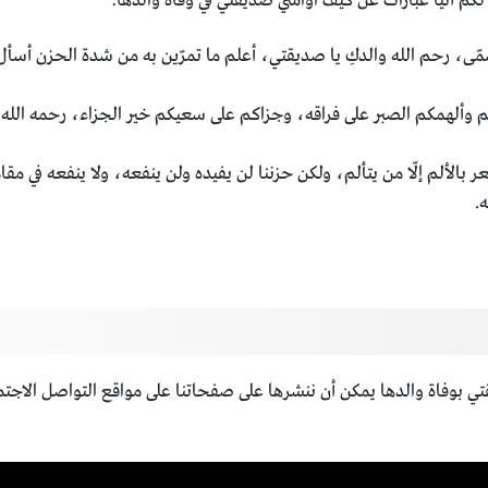
م آتياً عبارات عن كيف اواسي صديقتي في وفاة والدها:
ّى، رحم الله والدكِ يا صديقتي، أعلم ما تمرّين به من شدة الحزن أسأل ا
م وألهمكم الصبر على فراقه، وجزاكم على سعيكم خير الجزاء، رحمه الله 
ر بالألم إلّا من يتألم، ولكن حزننا لن يفيده ولن ينفعه، ولا ينفعه في مقا
.
 بوفاة والدها يمكن أن ننشرها على صفحاتنا على مواقع التواصل الاجتماعي