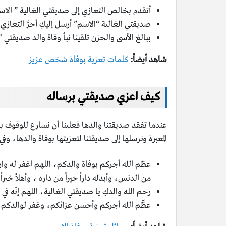
أتقدم بخالص التعازي إلى صديقتي الغالية ” الاسم
صديقتي الغالية “الاسم” أرسل إليكِ أحرَّ التعاز
ببالغ الأسى والحزن تلقينا نبأ وفاة والد صديقتي 
شاهد أيضاً:
كلمات تعزية بوفاة شخص عزيز
كيف اعزي صديقتي برساله
عندما تفقد صديقتنا والدها فعلينا أن نسارع للوقوف ب
المعبرة ونرسلها إلى صديقتنا لتعزيتها بوفاة والدها، و
عظم الله أجركم بوفاة والدكم، اللهم اغفر له وارح
من الدنس، وأبدله داراً خيراً من داره ، وأهلاً خي
رحم الله والدكِ يا صديقتي الغالية، اللهم إنّه في
عظّم الله أجركم وأحسن عزائكم، وغفر لوالدكم وأ