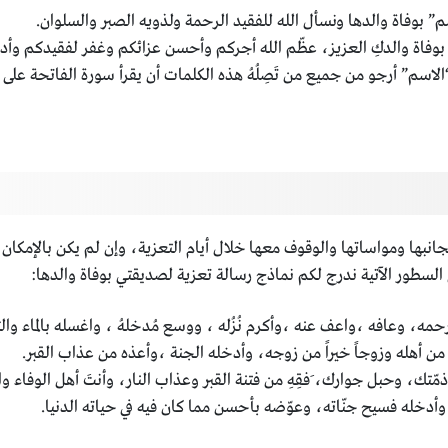
” بوفاة والدها ونسأل الله للفقيد الرحمة ولذويه الصبر والسلوان.
ي بوفاة والدكِ العزيز، عظّم الله أجركم وأحسن عزائكم وغفر لفقيدكم وأ
“الاسم” أرجو من جميع من تَصِلُهُ هذه الكلمات أن يقرأ سورة الفاتحة على 
جانبها ومواساتها والوقوف معها خلال أيام التعزية، وإن لم يكن بالإمكان
في السطور الآتية ندرج لكم نماذج رسالة تعزية لصديقتي بوفاة والدها:
مه، وعافه ،واعف عنه ،وأكرم نُزُله ، ووسع مُدخلهُ ، واغسله بالماء والثل
راً من أهله وزوجاً خيراً من زوجه، وأدخله الجنة ،وأعذه من عذاب القبر.
 ذمّتك، وحبل جوارك، َفقِهِ من فتنة القبر وعذاب النار، وأنتَ أهل الوفاء 
دخله فسيح جنّاته، وعوّضه بأحسن مما كان فيه في حياته الدنيا.