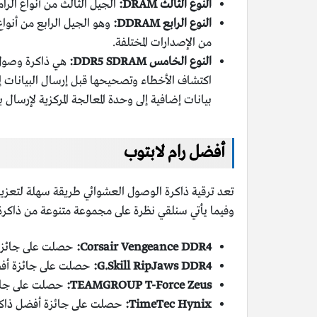
النوع الثالث DRAM:
الجيل الثالث من أنواع الرامات 
النوع الرابع DDRAM:
وهو الجيل الرابع من أنواع 
من الإصدارات المختلفة.
النوع الخامس DDR5 SDRAM:
بيانات إضافية إلى وحدة المعالجة المركزية لإرسال
أفضل رام لابتوب
تعد ترقية ذاكرة الوصول العشوائي طريقة سهلة لتعزيز أ
وفيما يأتي سنلقي نظرة على مجموعة متنوعة من ذاكرة
Corsair Vengeance DDR4:
حصلت على جائزة أفضل قيمة 
G.Skill RipJaws DDR4:
حصلت على جائزة أفضل ذاكرة DDR4 RAM لكسر السرعة لأ
TEAMGROUP T-Force Zeus:
حصلت على جائزة أفضل ذاكر
TimeTec Hynix:
حصلت على جائزة أفضل ذاكرة وصول عشوائي DDR4 أسا