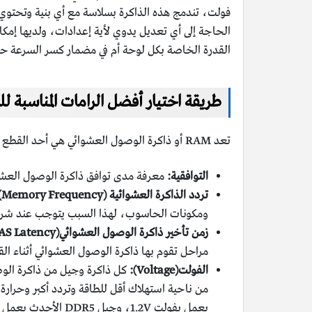
فولت، تندمج هذه الذاكرة بسلاسة مع أي بنية وتحتوي 
القدرة الخاصة بكل لوحة أم في مضمار كسر السرعة حسب ق
طريقة اختيار أفضل الرامات المناسبة لل
تعد RAM أو ذاكرة الوصول العشوائي هي أحد القطع الأساسية للجهاز الالكتروني، لذلك لا بد من بعض الأمور التي يجب معرفتها ومراعاتها عند شراء الرامات وهي:
التوافقية:
معرفة مدى توافق ذاكرة الوصول العشوائ
تردد الذاكرة العشوائية (Memory Frequency):
ومكونات الحاسوب، لهذا السبب يتوجب عند شراء رام جديدة
زمن تأخير ذاكرة الوصول العشوائي(Memory CAS Latency):
مراحل تقوم بها ذاكرة الوصول العشوائي أثناء ال
الفولت(Voltage):
كل ذاكرة وجيل من ذاكرة الوصو
يعمل بفولت 1.2V، وجيل DDR5 الأحدث يعمل بفولت 1.1V.