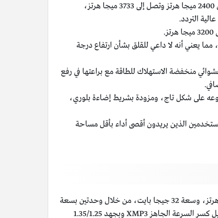
سعتها من 4 جيجا بايت إلى 32 جيجا بايت، وتصل إلى تردد 128 جيجا بايت، سرعتها تبدأ من 2400 ميجا هرتز وتصل إلى 3733 ميجا هرتز،
ا هرتز، ومزودة بمبرد بالسوائل، مما يعني أنه لا داعي للقلق بشأن ارتفاع درجة
ميجا هرتز، وهي ذاكرة وصول عشوائي منخفضة الاستهلاك للطاقة مع براعتها في رفع
افي.
 تتميز بتصميمها الفريد من نوعه على شكل تاج، ومزودة بشريط إضاءة بلوري،
 تم تصميم هذه الذاكرة للمستخدمين الذين يريدون أقصى أداء بأقل مساحة
أفضل أنواع رامات من نوع DDR5 متوفر حالياً لعام 2023 هو رامات Corsair Vengeance DDR5 حيث تأتي بتردد 6400 ميجا هرتز، وسعة 32 جيجا بايت، من خلال وحدتين بسعة
16 جيجا بايت لكل واحدة منهم، تأتي الذواكر بتردد 4800 ميجا هرتز قياسي وتصل إلى ترددات 6400 ميجا هرتز مع تفعيل بروفايل كسر السرعة الجاهز XMP3 وبجهد 1.35/1.25