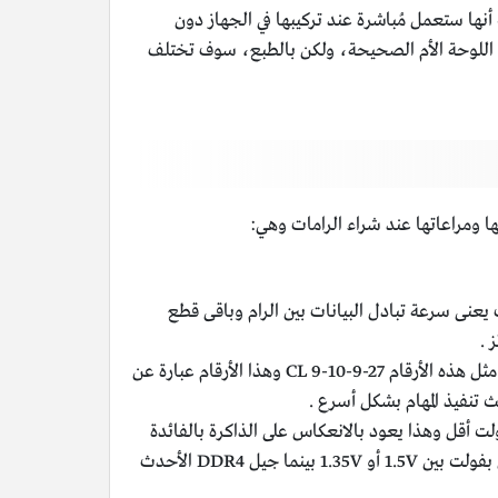
ها ستعمل مُباشرة عند تركيبها في الجهاز دون
 تعديل يدوي لأية إعدادات، ولديها إمكانات كبيرة في كسر السرعة ويُمكنها بسهولة أن تصل إلى DDR5-6400 على اللوحة الأم الصحيحة، ولكن بالطبع، سوف تختلف
يعنى سرعة تبادل البيانات بين الرام وباقى قطع
وهى واحدة من الأمور الهامة، فربما من قبل قد مر عليكم مثل هذه الأرقام CL 9-10-9-27 وهذا الأرقام عبارة عن
 تنفيذ المهام بشكل أسرع .
 أقل وهذا يعود بالانعكاس على الذاكرة بالفائدة
من ناحية استهلاك أقل للطاقة وتردد أكبر وحرارة أقل، ويعمل جيل DDR2 بفولت بين 1.8V أو 2.5V أما جيل DDR3 يعمل بفولت بين 1.5V أو 1.35V بينما جيل DDR4 الأحدث