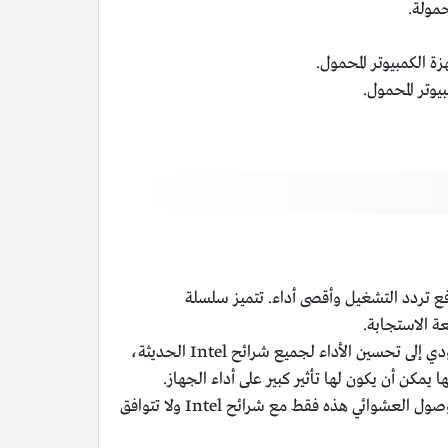
لرفع تردد التشغيل وأقصى أداء. تتميز سلسلة
يوجد منها سعات 4، 8، 16، 32 جيجا بايت، هي ذاكرة يتم رفع تردد تشغيلها تلقائيًا، مما يؤدي إلى تحسين الأداء لجميع شرائح Intel الحديثة،
سعتها 16 جيجا بايت، سرعتها تصل إلى تردد 3600 ميجا هرتز، تعمل ذاكرة الوصول العشوائي هذه فقط مع شرائح Intel ولا تتوافق