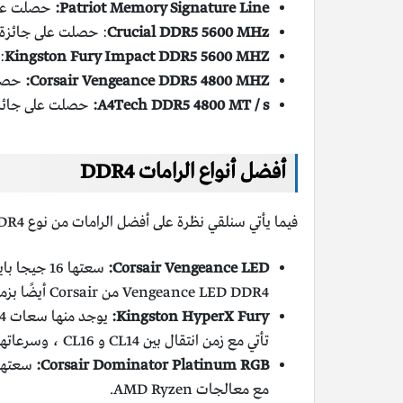
Patriot Memory Signature Line:
حصلت على جائزة أفضل ذاكر
Crucial DDR5 5600 MHz
: حصلت على جائزة أفضل ذاكرة 
Kingston Fury Impact DDR5 5600 MHZ
: 
Corsair Vengeance DDR5 4800 MHZ:
حصلت على 
A4Tech DDR5 4800 MT / s:
حصلت على جائزة أفضل مستوى د
أفضل أنواع الرامات DDR4
فيما يأتي سنلقي نظرة على أفضل الرامات من نوع DDR4 وهي كالآتي:
Corsair Vengeance LED:
سعتها 16 
Vengeance LED DDR4 من Corsair أيضًا بزمن وصول CL16 وسرعات هائلة تبلغ تردد 3466 ميجا هرتز، لذا فهي سريعة الاستجابة.
Kingston HyperX Fury:
تأتي مع زمن انتقال بين CL14 و CL16 ، وسرعاتها بين تردد 2133 و 2666 ميجا هرتز، وعلى الرغم من أنها غير مكلفة، إلا أنها يمكن أن يكون لها تأثير كبير على أداء الجهاز.
Corsair Dominator Platinum RGB:
مع معالجات AMD Ryzen.