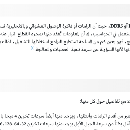
تعمل في الحواسيب، إذ أن المعلومات تٌفقد منها بمجرد انقطاع التيار عن
برامج، فهو يعين كم من المساحة تستطيع البرامج استغلالها للتشغيل، لذ
[1]
ها لأنها المسؤولة عن سرعة تنفيذ العمليات والمعالجة.
ات وأبطئها، ويوجد منها أيضاً سرعات تخزين 4 ميجا بايت و8 ميجا بايت و16 ميجا بايت و32 ميجا بايت.
اً من سرعة الجيل الأول يوجد منها سرعات تخزين 256،128،64،32 ميجا بايت.