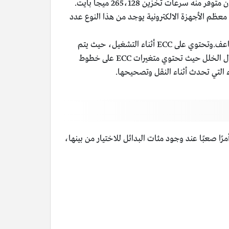
سرعات تخزين 265،128 ميجا بايت.
ي معظم الأجهزة الالكترونية يوجد من هذا النوع عدد
هي ذاكرة وصول عشوائي ديناميكي متزامن، تستهلك طاقة أقل، والنطاق الترددي لها مضاعف.وتحتوي على ECC أثناء التشغيل، حيث يتم
اكتشاف الأخطاء وتصحيحها قبل إرسال البيانات إلى وحدة المعالجة المركزية، مما يعمل على تحسين الموثوقية ويقلل من معدل الخلل حيث تحتوي متغيرات ECC على خطوط
اء التي تحدث أثناء النقل وتصحيحها.
ا صعبًا عند وجود مئات البدائل للاختيار من بينها،