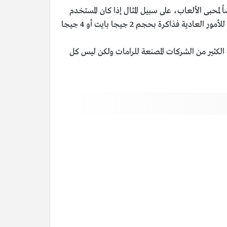
محبى الألعاب، على سبيل المثال إذا كان المستخدم
من محبي الألعاب ويستخدم برامج الجرافيك وغير ذلك، ينصح بكل تأكيد اختيار حجم أعلى، أما إذا كان استخدام الحاسب للأمور العادية فذاكرة بحجم 2 جيجا بايت أو 4 جيجا
 الكثير من الشركات المصنعة للرامات ولكن ليس كل