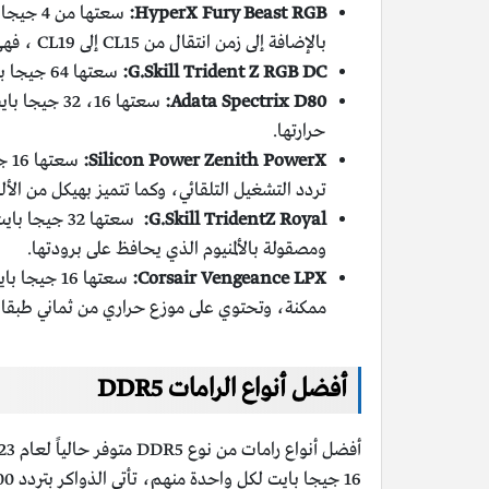
HyperX Fury Beast RGB:
بالإضافة إلى زمن انتقال من CL15 إلى CL19 ، فهي سريعة بقدر ما هي مذهلة، مما يجعلها أفضل ذاكرة للوصول العشوائي عالية التردد.
G.Skill Trident Z RGB DC:
سعتها 64 جيجا بايت (2x32GB)، يرمز DC إلى سعة مزدوجة، وهي متوفرة بسرعة تصل إلى 3200 ميجا هرتز.
Adata Spectrix D80:
حرارتها.
Silicon Power Zenith PowerX:
تردد التشغيل التلقائي، وكما تتميز بهيكل من ال
G.Skill TridentZ Royal:
ومصقولة بالألمنيوم الذي يحافظ على برودتها.
Corsair Vengeance LPX:
ممكنة، وتحتوي على موزع حراري من ثماني طبقات ل
أفضل أنواع الرامات DDR5