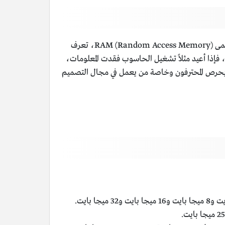
حيث أن الرامات أو ذاكرة الوصول العشوائي وبالانجليزية تسمى RAM (Random Access Memory)، تعرف
ه، فإذا أعيد مثلاً تشغيل الحاسوب فقدت المعلومات،
لك يحرص المحترفون وخاصة من يعمل في مجال التصميم